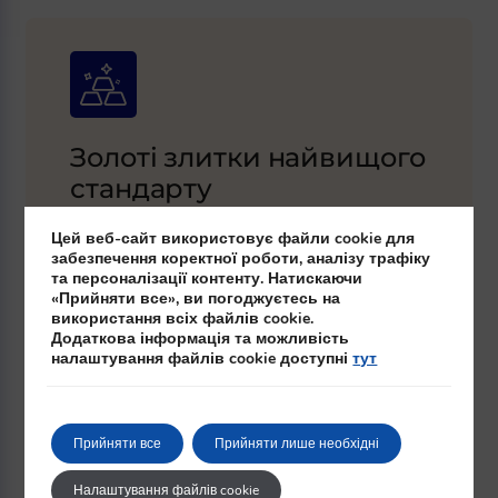
Золоті злитки найвищого
стандарту
Ми продаємо інвестиційне золото у злитках від
Цей веб-сайт використовує файли cookie для
всесвітньо відомих брендів Argor-Heraeus,
забезпечення коректної роботи, аналізу трафіку
C.Hafner, Umicore, Valcambi. Ви можете купити
та персоналізації контенту. Натискаючи
злиток вагою від 1 грама та унції золота до 100
«Прийняти все», ви погоджуєтесь на
грам, 1 кг, 5 кг і більше, золото найвищої 999
використання всіх файлів cookie.
проби — для себе або на подарунок.
.
Додаткова інформація та можливість
налаштування файлів cookie доступні
тут
Прийняти все
Прийняти лише необхідні
Налаштування файлів cookie