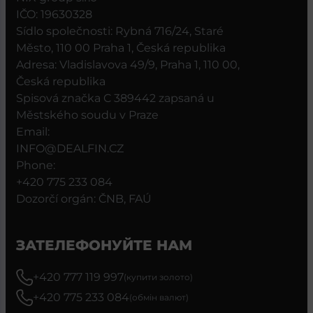
IČO: 19630328
Sídlo společnosti: Rybná 716/24, Staré
Město, 110 00 Praha 1, Česká republika
Adresa: Vladislavova 49/9, Praha 1, 110 00,
Česká republika
Spisová značka C 389442 zapsaná u
Městského soudu v Praze
Email:
INFO@DEALFIN.CZ
Phone:
+420 775 233 084
Dozorčí orgán: ČNB, FAÚ
ЗАТЕЛЕФОНУЙТЕ НАМ
+420 777 119 997
(купити золото)
+420 775 233 084
(обмін валют)