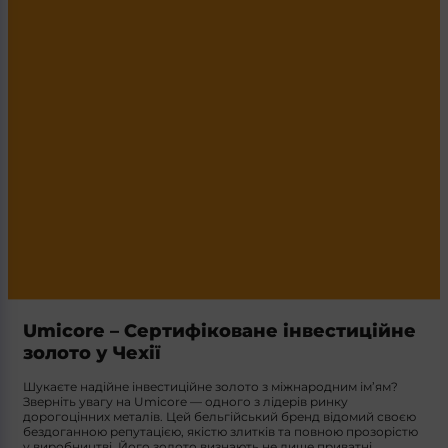
Umicore – Сертифіковане інвестиційне
золото у Чехії
Шукаєте надійне інвестиційне золото з міжнародним ім’ям?
Зверніть увагу на
Umicore
— одного з лідерів ринку
дорогоцінних металів. Цей бельгійський бренд відомий своєю
бездоганною репутацією, якістю злитків та повною прозорістю
у виробництві. Його золото визнають не лише приватні