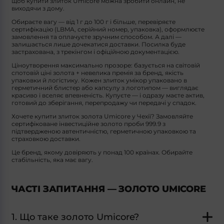
щоб
купити злиток Umicore
можна зробити онлайн, не
виходячи з дому.
Обираєте вагу — від 1 г до 100 г і більше, перевіряєте
сертифікацію (LBMA, серійний номер, упаковка), оформлюєте
замовлення та оплачуєте зручним способом. А далі —
залишається лише дочекатися доставки. Посилка буде
застрахована, з трекінгом і офіційною документацією.
Ціноутворення максимально прозоре: базується на світовій
спотовій ціні золота + невелика премія за бренд, якість
упаковки й логістику. Кожен
злиток умікор
упаковано в
герметичний блистер або капсулу з логотипом — виглядає
красиво і вселяє впевненість. Купуєте — і одразу маєте актив,
готовий до зберігання, перепродажу чи передачі у спадок.
Хочете
купити злиток золота Umicore
у Чехії? Замовляйте
сертифіковане інвестиційне золото проби 999.9 з
підтвердженою автентичністю, герметичною упаковкою та
страховкою доставки.
Це бренд, якому довіряють у понад 100 країнах. Обирайте
стабільність, яка має вагу.
ЧАСТІ ЗАПИТАННЯ — ЗОЛОТО UMICORE
1. Що таке золото Umicore?