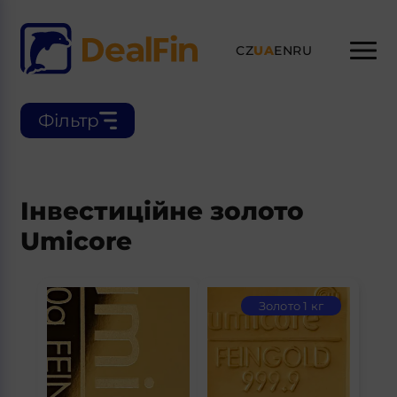
CZ
UA
EN
RU
Фільтр
Інвестиційне золото
Umicore
Золото 1 кг