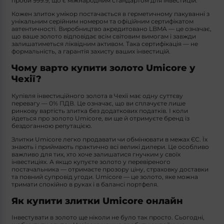
проби 999.9, що є міжнародним стандартом для інвестицій.
Кожен
злиток умікор
постачається в герметичному пакуванні з
унікальним серійним номером та офіційним сертифікатом
автентичності. Виробництво акредитовано LBMA — це означає,
що ваше золото відповідає всім світовим вимогам і завжди
залишатиметься ліквідним активом. Така сертифікація — не
формальність, а гарантія захисту ваших інвестицій.
Чому варто купити золото Umicore у
Чехії?
Купівля інвестиційного золота в Чехії має одну суттєву
перевагу — 0% ПДВ. Це означає, що ви сплачуєте лише
ринкову вартість злитка без додаткових податків. І коли
йдеться про
золото Umicore
, ви ще й отримуєте бренд із
бездоганною репутацією.
Злитки Umicore
легко продавати чи обмінювати в межах ЄС. Їх
знають і приймають практично всі великі дилери. Це особливо
важливо для тих, хто хоче залишатися гнучким у своїх
інвестиціях. А якщо купуєте золото у перевіреного
постачальника — отримаєте прозору ціну, страховку доставки
та повний супровід угоди.
Umicore
— це золото, яке можна
тримати спокійно в руках і в балансі портфеля.
Як купити злитки Umicore онлайн
Інвестувати в золото ще ніколи не було так просто. Сьогодні,