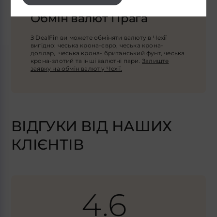
Обмін валют Прага
З DealFin ви можете обміняти валюту в Чехії
вигідно: чеська крона-євро, чеська крона-
доллар, чеська крона- британський фунт, чеська
крона-злотий та інші валютні пари.
Залиште
заявку на обмін валют у Чехії.
ВІДГУКИ ВІД НАШИХ
КЛІЄНТІВ
4.6