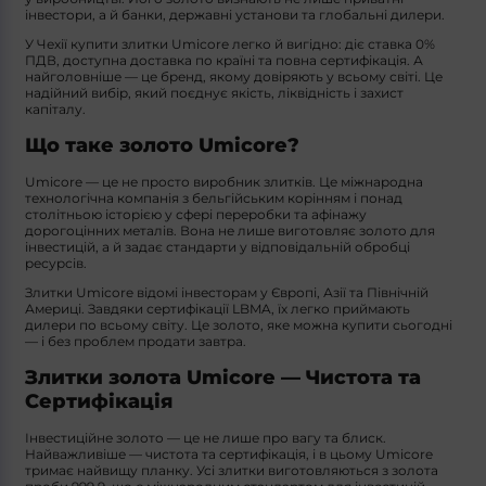
інвестори, а й банки, державні установи та глобальні дилери.
У Чехії
купити злитки Umicore
легко й вигідно: діє ставка 0%
ПДВ, доступна доставка по країні та повна сертифікація. А
найголовніше — це бренд, якому довіряють у всьому світі. Це
надійний вибір, який поєднує якість, ліквідність і захист
капіталу.
Що таке золото Umicore?
Umicore
— це не просто виробник злитків. Це міжнародна
технологічна компанія з бельгійським корінням і понад
столітньою історією у сфері переробки та афінажу
дорогоцінних металів. Вона не лише виготовляє золото для
інвестицій, а й задає стандарти у відповідальній обробці
ресурсів.
Злитки Umicore
відомі інвесторам у Європі, Азії та Північній
Америці. Завдяки сертифікації LBMA, їх легко приймають
дилери по всьому світу. Це золото, яке можна купити сьогодні
— і без проблем продати завтра.
Злитки золота Umicore — Чистота та
Сертифікація
Інвестиційне золото — це не лише про вагу та блиск.
Найважливіше — чистота та сертифікація, і в цьому Umicore
тримає найвищу планку. Усі злитки виготовляються з золота