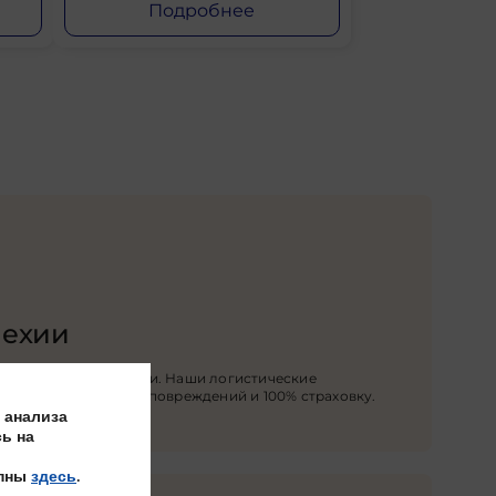
Подробнее
Чехии
 в любой город Чехии. Наши логистические
ранность, защиту от повреждений и 100% страховку.
 анализа
ь на
упны
здесь
.