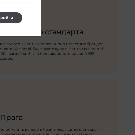
тройки
ки высшего стандарта
е золото в слитках от всемирно известных брендов
micore, Valcambi. Вы можете купить слиток весом от 1
00 грамм, 1 кг, 5 кг и больше, золото высшей 999
одарок.
 Прага
но обменять валюту в Чехии: чешская крона-евро,
шская крона- британский фунт, чешская крона-