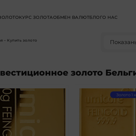
ЗОЛОТО
КУРС ЗОЛОТА
ОБМЕН ВАЛЮТ
БЛОГ
О НАС
ая
– Купить золото
Показаны
вестиционное золото Бельг
Золото 1 