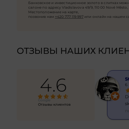
Банковское и инвестиционное золото в слитках можн
салоне по адресу Vladislavova 49/9, 110 00 Nové Město, 1
Местоположение на карте,
позвонив нам
+420 777 119 997
или онлайн на нашем с
ОТЗЫВЫ НАШИХ КЛИЕ
4.6
Hanna Yatsenko
6 months ago
Skvělý směnárník! Vše rychle, 
Google
normální kurz. Resp
... 
Отзывы клиентов
подробнее