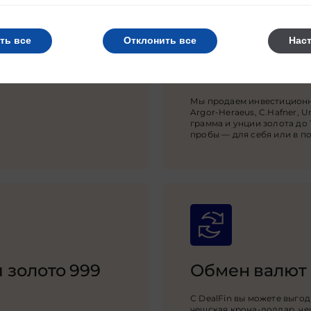
ть все
Отклонить все
Нас
Золотые слит
Мы продаем инвестиционно
Argor-Heraeus, C.Hafner, U
грамма и унции золота до 1
пробы — для себя или в п
и золото 999
Обмен валют
С DealFin вы можете выгод
чешская крона-доллар, че