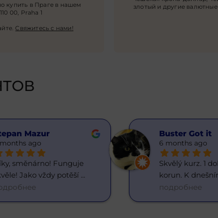
о купить в Праге в нашем
злотый и другие валютные
10 00, Praha 1
айте
.
Свяжитесь с нами!
НТОВ
Rina Pri
Daria ua
6 months ago
6 months ago
Děkuji, vše proběhlo rychle, 
Občas chodím 
nemám žádné připomín
... 
směnárny, líbí
подробнее
подробнее