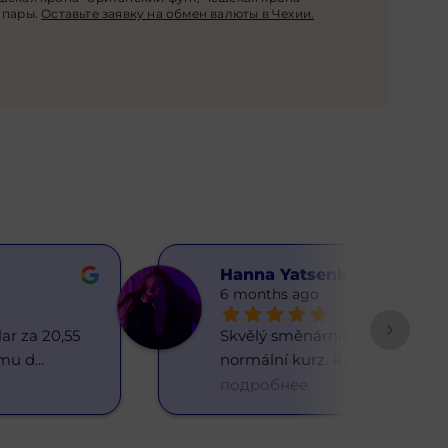
 пары.
Оставьте заявку на обмен валюты в Чехии.
Kamilа
6 months ago
do této 
Zde je výhodné směňovat 
 se mi, že tu 
... 
velké částky.