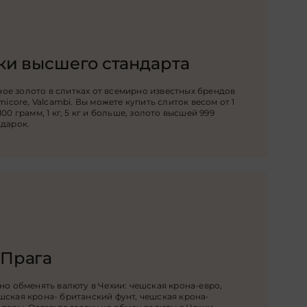
ки высшего стандарта
е золото в слитках от всемирно известных брендов
micore, Valcambi. Вы можете купить слиток весом от 1
00 грамм, 1 кг, 5 кг и больше, золото высшей 999
одарок.
 Прага
но обменять валюту в Чехии: чешская крона-евро,
шская крона- британский фунт, чешская крона-