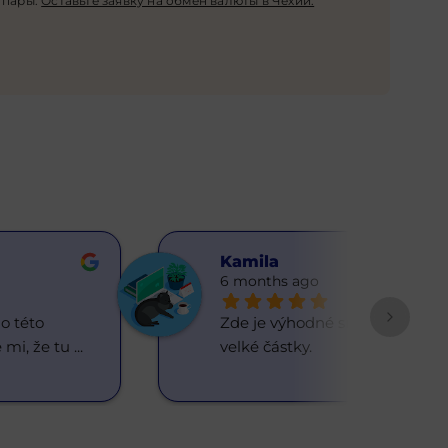
 пары.
Оставьте заявку на обмен валюты в Чехии.
Kamilа
6 months ago
 této 
Zde je výhodné směňovat 
 mi, že tu 
... 
velké částky.