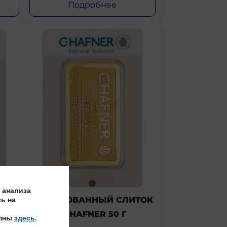
Подробнее
 анализа
ь на
ТОК
ШТАМПОВАННЫЙ СЛИТОК
C. HAFNER 50 Г
упны
здесь
.