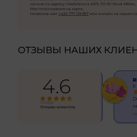
салоне по адресу Vladislavova 49/9, 110 00 Nové Město, 1
Местоположение на карте,
позвонив нам
+420 777 119 997
или онлайн на нашем с
ОТЗЫВЫ НАШИХ КЛИЕ
4.6
Hanna Yatsenko
R
6 months ago
6
Skvělý směnárník! Vše rychle, 
Dě
Google
normální kurz. Resp
... 
n
Отзывы клиентов
подробнее
п