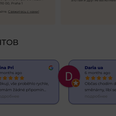
злотый и другие валютные
10 00, Praha 1
айте
.
Свяжитесь с нами!
НТОВ
ina Pri
Daria ua
 months ago
6 months ago
kuji, vše proběhlo rychle, 
Občas chodím do
emám žádné připomín
... 
směnárny, líbí se
одробнее
подробнее