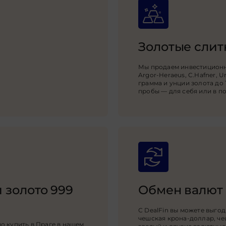
Золотые слит
Мы продаем инвестиционно
Argor-Heraeus, C.Hafner, U
грамма и унции золота до 1
пробы — для себя или в п
и золото 999
Обмен валют
С DealFin вы можете выгод
чешская крона-доллар, че
о купить в Праге в нашем