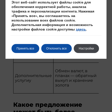
Этот веб-сайт использует файлы cookie для
магазин в Праге,
Шир
обеспечения корректной работы, анализа
широкая
скл
трафика и персонализации контента. Нажимая
Доступность
доступность,
дос
«Принять все», вы соглашаетесь на
продукции
значительные
раз
использование всех файлов cookie.
запасы для всей
отд
Дополнительная информация и возможность
Европы
настройки файлов cookie доступны
здесь
.
Тра
Доставка по всей ЧР,
дос
Доставка и
расширенный
зас
клиентская
Принять все
Отклонить все
Настройки
индивидуальный
отп
поддержка
подход
про
под
Ста
Обмен валют, в
вык
Дополнительные
планах — обратный
инв
услугиy
выкуп и хранение
мет
золота
кла
усл
Какое предложение
может быть более