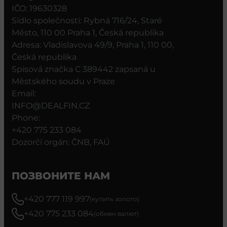
IČO: 19630328
Sídlo společnosti: Rybná 716/24, Staré
Město, 110 00 Praha 1, Česká republika
Adresa: Vladislavova 49/9, Praha 1, 110 00,
Česká republika
Spisová značka C 389442 zapsaná u
Městského soudu v Praze
Email:
INFO@DEALFIN.CZ
Phone:
+420 775 233 084
Dozorčí orgán: ČNB, FAÚ
ПОЗВОНИТЕ НАМ
+420 777 119 997
(купить золото)
+420 775 233 084
(обмен валют)