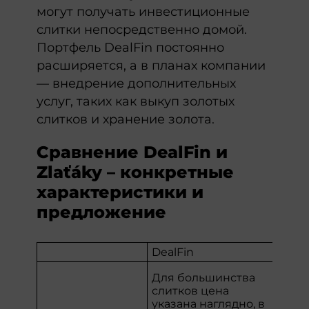
могут получать инвестиционные
слитки непосредственно домой.
Портфель DealFin постоянно
расширяется, а в планах компании
— внедрение дополнительных
услуг, таких как выкуп золотых
слитков и хранение золота.
Сравнение DealFin и
Zlaťáky – конкретные
характеристики и
предложение
DealFin
Zlať
В б
Для большинства
слу
слитков цена
такж
указана наглядно, в