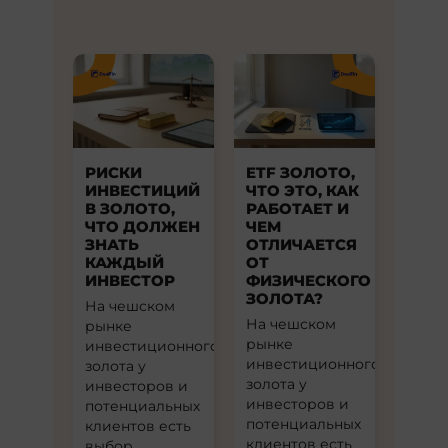
рафинирии с сертификацией LBMA
(London Bullion Market Association),
что гарантирует его чистоту и
легкость перепродажи по всему
миру.
РИСКИ
ETF ЗОЛОТО,
ИНВЕСТИЦИЙ
ЧТО ЭТО, КАК
В ЗОЛОТО,
РАБОТАЕТ И
ЧТО ДОЛЖЕН
ЧЕМ
ЗНАТЬ
ОТЛИЧАЕТСЯ
КАЖДЫЙ
ОТ
ИНВЕСТОР
ФИЗИЧЕСКОГО
ЗОЛОТА?
На чешском
На чешском
рынке
рынке
инвестиционного
инвестиционного
золота у
золота у
инвесторов и
инвесторов и
потенциальных
потенциальных
клиентов есть
клиентов есть
выбор …