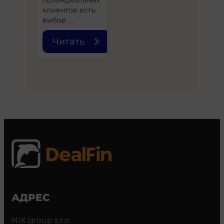
потенциальных
клиентов есть
выбор …
Читать
АДРЕС
NIX group s.r.o