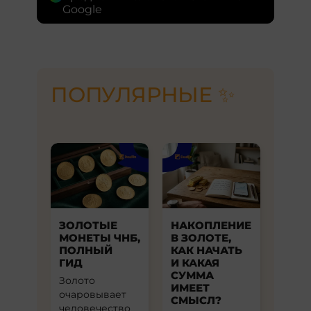
глобальной. Однако локальные
Google
сохранения капитала.
цены различаются в зависимости
от курса национальной валюты,
налогов, транспортных расходов и
торговой наценки продавцов.
ПОПУЛЯРНЫЕ ✨
ЗОЛОТЫЕ
НАКОПЛЕНИЕ
МОНЕТЫ ЧНБ,
В ЗОЛОТЕ,
ПОЛНЫЙ
КАК НАЧАТЬ
ГИД
И КАКАЯ
СУММА
Золото
ИМЕЕТ
очаровывает
СМЫСЛ?
человечество