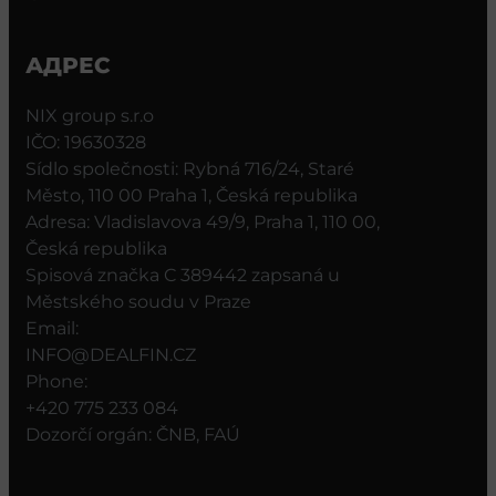
АДРЕС
NIX group s.r.o
IČO: 19630328
Sídlo společnosti: Rybná 716/24, Staré
Město, 110 00 Praha 1, Česká republika
Adresa: Vladislavova 49/9, Praha 1, 110 00,
Česká republika
Spisová značka C 389442 zapsaná u
Městského soudu v Praze
Email:
INFO@DEALFIN.CZ
Phone:
+420 775 233 084
Dozorčí orgán: ČNB, FAÚ