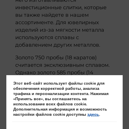
него изготавливаются
инвестиционные слитки, которые
вы также найдете в нашем
ассортименте. Для ювелирных
изделий из-за мягкости металла
используются сплавы с
добавлением других металлов.
Золото 750 пробы (18 каратов)
считается эксклюзивным сплавом.
Однако золото 585 пробы (14
каратов) является самым
Этот веб-сайт использует файлы cookie для
распространенным в Чехии.
обеспечения корректной работы, анализа
трафика и персонализации контента. Нажимая
Стоимость золота 585 пробы
«Принять все», вы соглашаетесь на
предлагает идеальный баланс
использование всех файлов cookie.
Дополнительная информация и возможность
между прочностью и содержанием
настройки файлов cookie доступны
здесь
.
драгоценного металла.