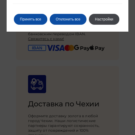
Безопасная оплата
Принять все
Отклонить все
Настройки
Покупайте золото в Праге и
оплачивайте наличными или
банковским переводом IBAN.
Свяжитесь с нами!
Доставка по Чехии
Оформите доставку золота в любой
город Чехии. Наши логистические
партнеры гарантируют сохранность,
защиту от повреждений и 100%