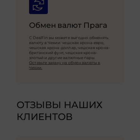
Обмен валют Прага
С DealFin вы можете выгодно обменять
валюту в Чехии: чешская крона-евро,
чешская крона-доллар, чешская крона-
британский фунт, чешская крона-
злотый и другие валютные пары.
Оставьте заявку на обмен валюты в
Чехии.
ОТЗЫВЫ НАШИХ
КЛИЕНТОВ