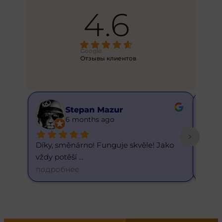
4.6
Google
Отзывы клиентов
Stepan Mazur
B
6 months ago
6
Díky, směnárno! Funguje skvěle! Jako 
Skvělý kur
vždy potěší 
... 
dnešnímu
подробнее
подробн