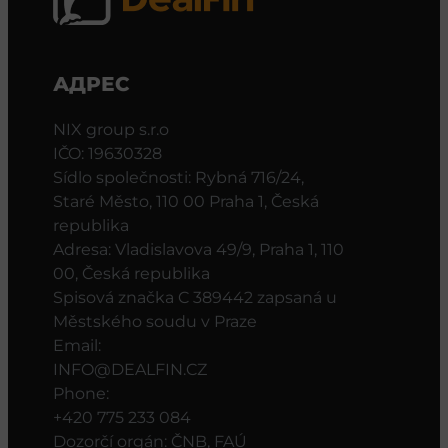
АДРЕС
NIX group s.r.o
IČO: 19630328
Sídlo společnosti: Rybná 716/24,
Staré Město, 110 00 Praha 1, Česká
republika
Adresa: Vladislavova 49/9, Praha 1, 110
00, Česká republika
Spisová značka C 389442 zapsaná u
Městského soudu v Praze
Email:
INFO@DEALFIN.CZ
Phone:
+420 775 233 084
Dozorčí orgán: ČNB, FAÚ