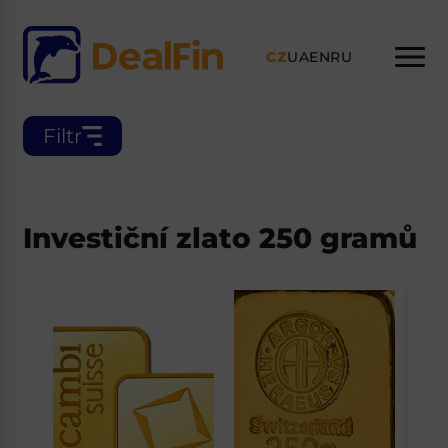
CZ
UA
EN
RU
Filtr
Investiční zlato 250 gramů