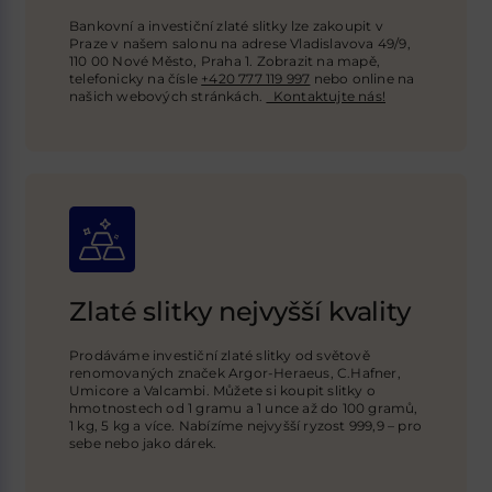
Bankovní a investiční zlaté slitky lze zakoupit v
Praze v našem salonu na adrese Vladislavova 49/9,
110 00 Nové Město, Praha 1. Zobrazit na mapě,
telefonicky na čísle
+420 777 119 997
nebo online na
našich webových stránkách
.
Kontaktujte nás!
Zlaté slitky nejvyšší kvality
Prodáváme investiční zlaté slitky od světově
renomovaných značek Argor-Heraeus, C.Hafner,
Umicore a Valcambi. Můžete si koupit slitky o
hmotnostech od 1 gramu a 1 unce až do 100 gramů,
1 kg, 5 kg a více. Nabízíme nejvyšší ryzost 999,9 – pro
sebe nebo jako dárek.