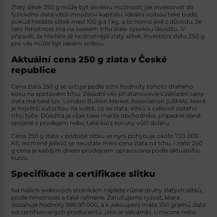
Zlatý slitek 250 g
může být skvělou možností, jak investovat do
fyzického zlata větší množství kapitálu. Ideální volbou také bude,
pokud hledáte slitek mezi 100 g a 1 kg, a to mimo jiné z důvodu, že
tato hmotnost má na českém trhu stále vysokou likviditu. V
případě, že hledáte již hodnotnější zlatý slitek,
investiční zlato 250 g
pro vás může být ideální volbou.
Aktuální cena 250 g zlata v České
republice
Cena zlata 250 g
se určuje podle tržní hodnoty tohoto drahého
kovu na spotovém trhu. Zásadní vliv při stanovování základní ceny
zlata má také tzv. London Bullion Market Association (LBMA), která
je největší autoritou na světě, co se zlata, slitků a celkově zlatého
trhu týče. Důležitá je však také marže obchodníka, případné daně
spojené s prodejem nebo také kurz koruny vůči dolaru.
Cena 250 g zlata
v podobě slitku se nyní pohybuje okolo 720 000
Kč, nicméně jelikož se neustále mění cena zlata na trhu, i
zlato 250
g cena
je každým dnem prodejcem upravována podle aktuálního
kurzu.
Specifikace a certifikace slitku
Na našich webových stránkách najdete různé druhy zlatých slitků,
podle hmotnosti a také rafinerie. Zaručujeme ryzost, která
dosahuje hodnoty 999,9/1 000, a k zakoupení máte
250 gramů zlata
od certifikovaných producentů, jako je Valcambi, Umicore nebo