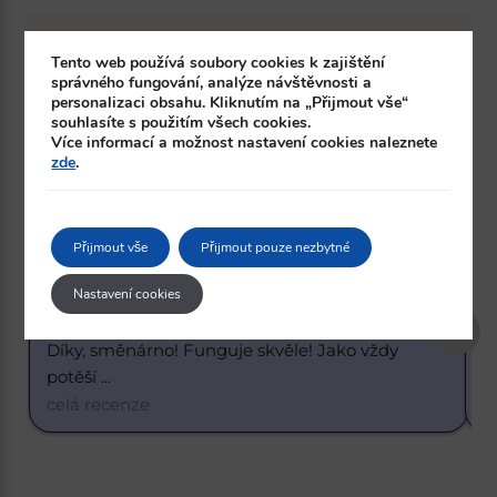
4.6
Tento web používá soubory cookies k zajištění
správného fungování, analýze návštěvnosti a
personalizaci obsahu. Kliknutím na „Přijmout vše“
souhlasíte s použitím všech cookies.
Google
Více informací a možnost nastavení cookies naleznete
Recenze zákazníků
zde
.
Přijmout vše
Přijmout pouze nezbytné
Buster Got it
6 months ago
Nastavení cookies
y 
Skvělý kurz. 1 dolar za 20,55 korun. K dnešnímu 
d
... 
celá recenze