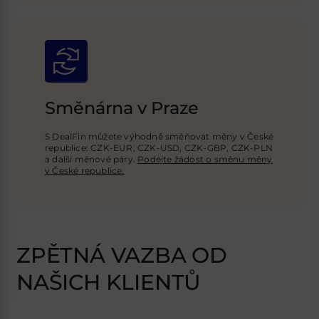
Směnárna v Praze
S DealFin můžete výhodně směňovat měny v České
republice: CZK-EUR, CZK-USD,
CZK-GBP
, CZK-PLN
a další měnové páry.
Podejte žádost o směnu měny
v České republice.
ZPĚTNÁ VAZBA OD
NAŠICH KLIENTŮ