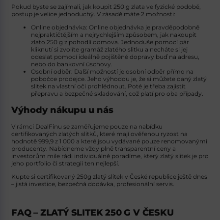
Pokud byste se zajímali, jak
koupit 250 g zlata
ve fyzické podobě,
postup je velice jednoduchý. V zásadě máte 2 možnosti:
Online objednávka
: Online objednávka je pravděpodobně
nejpraktičtějším a nejrychlejším způsobem, jak nakoupit
zlato 250 g
z pohodlí domova. Jednoduše pomocí pár
kliknutí si zvolíte gramáž zlatého slitku a necháte si jej
odeslat pomocí ideálně pojištěné dopravy buď na adresu,
nebo do bankovní úschovy.
Osobní odběr
: Další možností je osobní odběr přímo na
pobočce prodejce. Jeho výhodou je, že si můžete daný zlatý
slitek na vlastní oči prohlédnout. Poté je třeba zajistit
přepravu a bezpečné skladování, což platí pro oba případy.
Výhody nákupu u nás
V rámci DealFinu se zaměřujeme pouze na nabídku
certifikovaných zlatých slitků, které mají ověřenou ryzost na
hodnotě 999,9 z 1 000 a které jsou vydávané pouze renomovanými
producenty. Nabídneme vždy plně transparentní ceny a
investorům mile rádi individuálně poradíme, který zlatý slitek je pro
jeho portfolio či strategii ten nejlepší.
Kupte si certifikovaný 250g zlatý slitek v České republice ještě dnes
– jistá investice, bezpečná dodávka, profesionální servis.
FAQ – ZLATÝ SLITEK 250 G V ČESKU