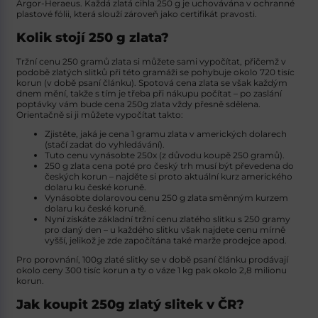
Argor-Heraeus. Každá
zlatá cihla 250 g
je uchovávána v ochranné
plastové fólii, která slouží zároveň jako certifikát pravosti.
Kolik stojí 250 g zlata?
Tržní cenu 250 gramů zlata si můžete sami vypočítat, přičemž v
podobě zlatých slitků při této gramáži se pohybuje okolo 720 tisíc
korun (v době psaní článku). Spotová cena zlata se však každým
dnem mění, takže s tím je třeba při nákupu počítat – po zaslání
poptávky vám bude
cena 250g zlata
vždy přesně sdělena.
Orientačně si ji můžete vypočítat takto:
Zjistěte, jaká je cena 1 gramu zlata v amerických dolarech
(stačí zadat do vyhledávání).
Tuto cenu vynásobte 250x (z důvodu koupě 250 gramů).
250 g zlata cena
poté pro český trh musí být převedena do
českých korun – najděte si proto aktuální kurz amerického
dolaru ku české koruně.
Vynásobte dolarovou cenu 250 g zlata směnným kurzem
dolaru ku české koruně.
Nyní získáte základní tržní cenu zlatého slitku s 250 gramy
pro daný den – u každého slitku však najdete cenu mírně
vyšší, jelikož je zde započítána také marže prodejce apod.
Pro porovnání, 100g zlaté slitky se v době psaní článku prodávají
okolo ceny 300 tisíc korun a ty o váze 1 kg pak okolo 2,8 milionu
korun.
Jak koupit 250g zlatý slitek v ČR?