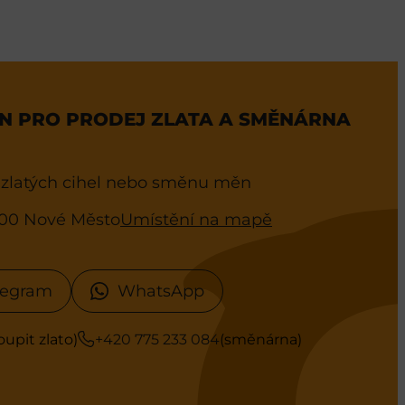
 PRO PRODEJ ZLATA A SMĚNÁRNA
 zlatých cihel nebo směnu měn
0 00 Nové Město
Umístění na mapě
legram
WhatsApp
oupit zlato)
+420 775 233 084
(směnárna)