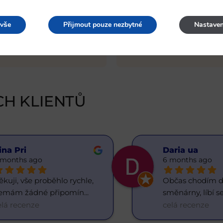
yzí zlato 999
Směnárna v P
 vše
Přijmout pouze nezbytné
Nastaven
 našem salonu na adrese
S DealFin můžete výhodně 
a mapě, telefonicky na čísle
CZK-GBP
, CZK-PLN a další
kách
.
Kontaktujte nás!
republice.
CH KLIENTŮ
ina Pri
Daria ua
 months ago
6 months ago
kuji, vše proběhlo rychle, 
Občas chodím do
emám žádné připomín
... 
směnárny, líbí se
elá recenze
celá recenze