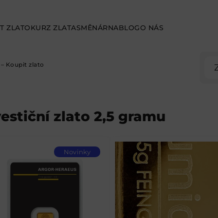
T ZLATO
KURZ ZLATA
SMĚNÁRNA
BLOG
O NÁS
– Koupit zlato
vestiční zlato 2,5 gramu
Novinky