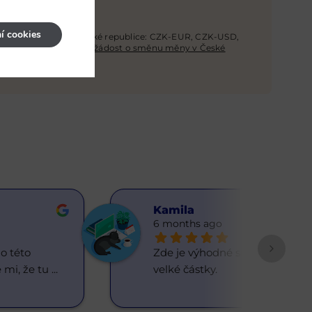
raze
í cookies
směňovat měny v České republice: CZK-EUR, CZK-USD,
 měnové páry.
Podejte žádost o směnu měny v České
Kamilа
6 months ago
 této 
Zde je výhodné směňovat 
 mi, že tu 
... 
velké částky.