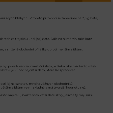
vání svých blízkých. V tomto průvodci se zaměříme na 2,5 g zlata,
rech za trojskou unci (oz) zlata. Dále na ni má vliv také kurz
un, a snížené obchodní přirážky oproti menším slitkům.
 byl považován za investiční zlato, je třeba, aby měl tento slitek
dstavuje vůbec nejčistší zlato, které lze zpracovat.
upnosti jej naleznete u mnoha vážných obchodníků.
i větším slitkům velmi skladný a má trvalejší hodnotu než
 kapitálu, zvažte však větší zlaté slitky, jelikož ty mají nižší