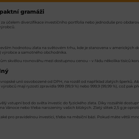
ompaktní gramáži
jí za účelem diverzifikace investičního portfolia nebo jednoduše pro obdaro
 výrobců.
edevším hodnotou zlata na světovém trhu, kde je stanovena v amerických dola
ie) výrobce a samotného obchodníka.
storům skvělou rovnováhu mezi dostupnou cenou – v řádu několika tisíců kor
dný
v Evropské unii osvobozené od DPH, na rozdíl od například zlatých šperků. Aby
výrobců mají ryzosti zpravidla 999 (99,9 %) nebo 999,9 (99,99 %), což pak pře
kvělý vstupní bod do světa investic do fyzického zlata. Díky rozsáhlé dost
na Vánoce nebo třeba narozeniny vašich blízkých. Zlatý slitek 2,5 g je oprot
ké pro pravidelnou investici, třeba na měsíční bázi. Pokud máte větší množství