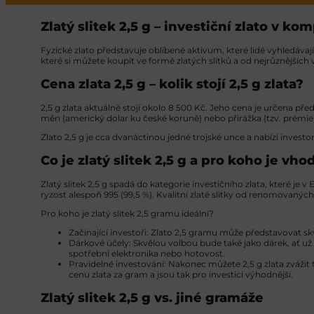
Zlatý slitek 2,5 g – investiční zlato v k
Fyzické zlato představuje oblíbené aktivum, které lidé vyhledáva
které si můžete koupit ve formě zlatých slitků a od nejrůznějších
Cena zlata 2,5 g – kolik stojí 2,5 g zlata?
2,5 g zlata aktuálně stojí okolo 8 500 Kč. Jeho cena je určena př
měn (americký dolar ku české koruně) nebo přirážka (tzv. prém
Zlato 2,5 g je cca dvanáctinou jedné trojské unce a nabízí inve
Co je zlatý slitek 2,5 g a pro koho je vho
Zlatý slitek 2,5 g spadá do kategorie investičního zlata, které je 
ryzost alespoň 995 (99,5 %). Kvalitní zlaté slitky od renomovaných 
Pro koho je zlatý slitek 2,5 gramu ideální?
Začínající investoři: Zlato 2,5 gramu může představovat s
Dárkové účely: Skvělou volbou bude také jako dárek, ať už 
spotřební elektronika nebo hotovost.
Pravidelné investování: Nakonec můžete 2,5 g zlata zvážit ta
cenu zlata za gram a jsou tak pro investici výhodnější.
Zlatý slitek 2,5 g vs. jiné gramáže