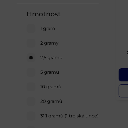
Hmotnost
1 gram
2 gramy
2,5 gramu
5 gramů
10 gramů
20 gramů
31,1 gramů (1 trojská unce)