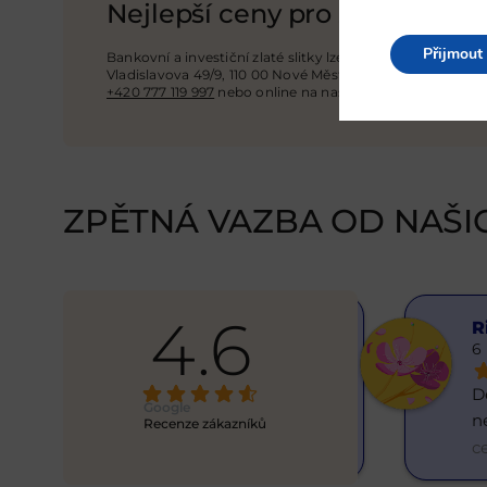
Nejlepší ceny pro zlato 1 g a r
Přijmout
Bankovní a investiční zlaté slitky lze zakoupit v Praze v
Vladislavova 49/9, 110 00 Nové Město, Praha 1. Zobrazit n
+420 777 119 997
nebo online na našich webových strán
ZPĚTNÁ VAZBA OD NAŠI
4.6
Hanna Yatsenko
R
6 months ago
6
Skvělý směnárník! Vše rychle, 
Dě
Google
normální kurz. Resp
... 
n
Recenze zákazníků
celá recenze
c