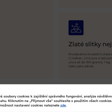
Zlaté slitky nej
Prodáváme investiční zlaté
C.Hafner, Umicore a Valcamb
unce až do 100 gramů, 1 kg, 
nebo jako dárek.
á soubory cookies k zajištění správného fungování, analýze návštěvn
ahu. Kliknutím na „Přijmout vše“ souhlasíte s použitím všech cookies
 možnost nastavení cookies naleznete
zde
.