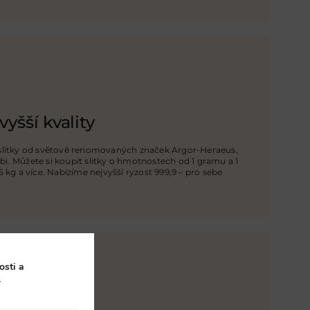
vyšší kvality
 slitky od světově renomovaných značek Argor-Heraeus,
i. Můžete si koupit slitky o hmotnostech od 1 gramu a 1
5 kg a více. Nabízíme nejvyšší ryzost 999,9 – pro sebe
osti a
.