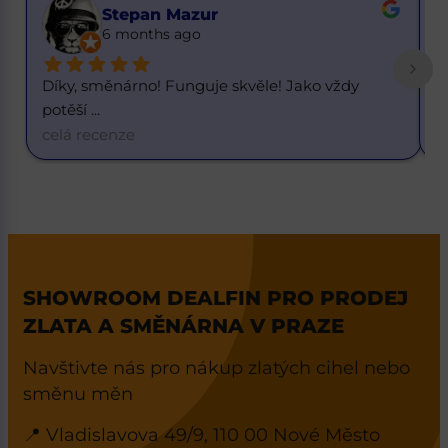
Buster Got it
6 months ago
Skvělý kurz. 1 dolar za 20,55 korun. K dnešnímu 
S
d
... 
R
celá recenze
c
SHOWROOM DEALFIN PRO PRODEJ
ZLATA A SMĚNÁRNA V PRAZE
Navštivte nás pro nákup zlatých cihel nebo
směnu měn
📍 Vladislavova 49/9, 110 00 Nové Město