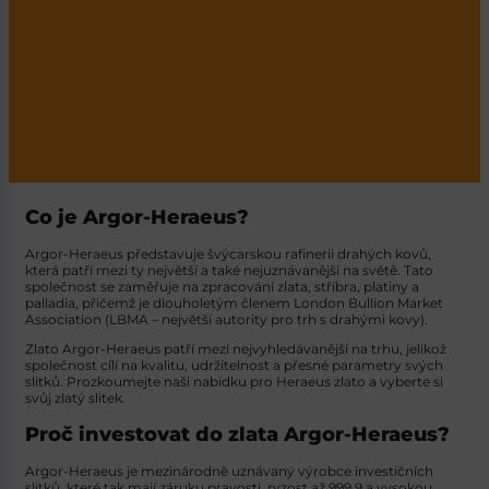
Co je Argor-Heraeus?
Argor-Heraeus představuje švýcarskou rafinerii drahých kovů,
která patří mezi ty největší a také nejuznávanější na světě. Tato
společnost se zaměřuje na zpracování zlata, stříbra, platiny a
palladia, přičemž je dlouholetým členem London Bullion Market
Association (LBMA – největší autority pro trh s drahými kovy).
Zlato Argor-Heraeus
patří mezi nejvyhledávanější na trhu, jelikož
společnost cílí na kvalitu, udržitelnost a přesné parametry svých
slitků. Prozkoumejte naši nabídku pro Heraeus zlato a vyberte si
svůj zlatý slitek.
Proč investovat do zlata Argor-Heraeus?
Argor-Heraeus je mezinárodně uznávaný výrobce investičních
slitků, které tak mají záruku pravosti, ryzost až 999,9 a vysokou