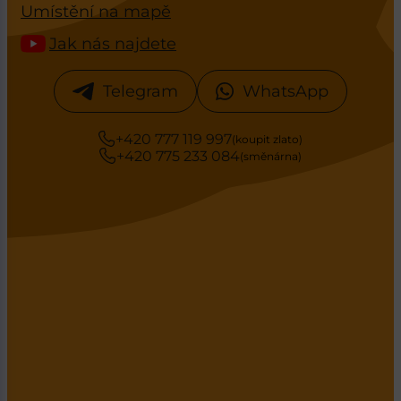
Umístění na mapě
Jak nás najdete
Telegram
WhatsApp
+420 777 119 997
(koupit zlato)
+420 775 233 084
(směnárna)