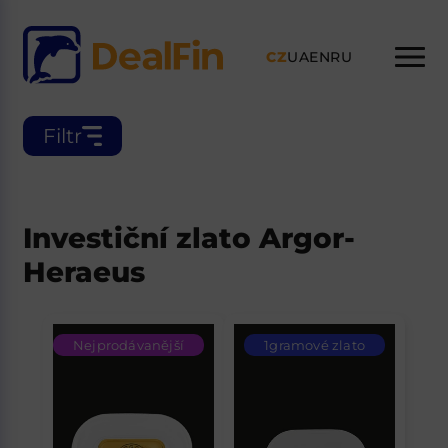
CZ
UA
EN
RU
Filtr
Investiční zlato Argor-
Heraeus
Nejprodávanější
1gramové zlato