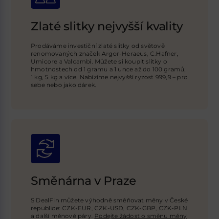
Zlaté slitky nejvyšší kvality
Prodáváme investiční zlaté slitky od světově
renomovaných značek Argor-Heraeus, C.Hafner,
Umicore a Valcambi. Můžete si koupit slitky o
hmotnostech od 1 gramu a 1 unce až do 100 gramů,
1 kg, 5 kg a více. Nabízíme nejvyšší ryzost 999,9 – pro
sebe nebo jako dárek.
Směnárna v Praze
S DealFin můžete výhodně směňovat měny v České
republice: CZK-EUR, CZK-USD,
CZK-GBP
, CZK-PLN
a další měnové páry.
Podejte žádost o směnu měny