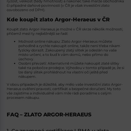
ryzost, velikost (tedy hmotnost) a nakonec také marže obchodníka
či případné daňové povinnosti (v ČR je však investiční zlato
osvobozeno od DPH).
Kde koupit zlato Argor-Heraeus v ČR
Koupit zlato Argor-Heraeus je možné v ČR skrze několik možností,
přičemž mezi ty nejběžnější se řadí:
Možnost online nákupu
: Zlato Argor-Heraeus můžete
pohodlně a rychle nakoupit online, takže není třeba nikam
fyzicky dorazit. Zakoupený zlatý slitek je odeslán na vaše
místo určení, a to buď k vám domů, nebo přímo do
úschovy.
Osobní převzetí
: Alternativně můžete nakoupit zlaté slitky
také na pobočce prodejce. Výhodou v tomto případě je, že si
lze daný slitek prohlédnout na vlastní oči ještě před
nákupem.
V obou případech je důležité, aby mělo vaše investiční zlato Argor-
Heraeus ověření pravosti, certifikát a bezpečné doručení. My toto
vše zajistíme a individuálně vám mile rádi poradíme s celým
procesem nákupu.
FAQ – ZLATO ARGOR-HERAEUS