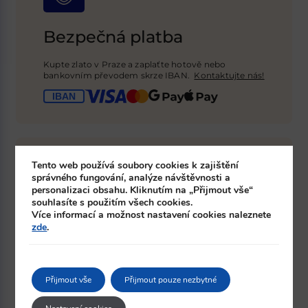
Bezpečná platba
Kupte zlato v Praze a zaplaťte hotově nebo
bankovním převodem skrze IBAN.
Kontaktujte nás!
Tento web používá soubory cookies k zajištění
správného fungování, analýze návštěvnosti a
personalizaci obsahu. Kliknutím na „Přijmout vše“
souhlasíte s použitím všech cookies.
Více informací a možnost nastavení cookies naleznete
Dodání v rámci České
zde
.
republiky
Zajistíme doručení zlata do jakéhokoli města v
Přijmout vše
Přijmout pouze nezbytné
České republice. Naši logističtí
partneři garantují
ochranu před poškozením a 100% pojištění
.