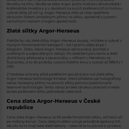
likviditu na trhu. Skvěle se
zlato Argor
proto hodí pro dlouhodobé i
krátkodobé investory a v závislosti na svých preferencích si mohou
vybrat slitky již od 1 g.
Argor-Heraeus zlato
je vždy opatřeno
sériovým číslem umístěným přímo na slitku, společně s ryzostí i
samotným názvem a logem společnosti.
Zlaté slitky Argor-Heraeus
Pakliže by vás zlaté slitky Argor-Heraeus zaujaly, můžete si vybrat z
různých hmotnostních kategorií – od 1 gramu zlata až po 1
kilogram. Zlato, které Argor-Heraeus zpracovává, pochází z
ověřených a odpovědných zdrojů. Po obdržení jsou tento a další
drahé kovy přetaveny a zpracovány v rafinerii v Mendrisiu ve
Švýcarsku, a to do podoby vysoce čistého kovu s ryzostí až 999,9 z 1
000.
Z hlediska ochrany před paděláním používá pro své
zlaté slitky
Argor Heraeus
technologii Kinebar, která představuje holografický
obraz nanesený přímo na povrch slitku pomocí patentované
laserové technologie. Tento obraz je také zárukou pravosti a nelze
jej bez poškození slitku jednoduše odstranit.
Cena zlata Argor-Heraeus v České
republice
Cena zlata Argor-Heraeus se liší podle hmotnosti slitku, od tisíců až
po miliony korun. Cenu zlatých slitků určuje převážně spotový trh,
ale vliv na ni mají také další faktory – obecně je to původ a výrobce,