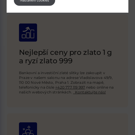
Nastavení cookies
Nejlepší ceny pro zlato 1 g
a ryzí zlato 999
Bankovní a investiční zlaté slitky lze zakoupit v
Praze v našem salonu na adrese Vladislavova 49/9,
110 00 Nové Město, Praha 1. Zobrazit na mapě,
telefonicky na čísle
+420 777 119 997
nebo online na
našich webových stránkách
.
Kontaktujte nás!