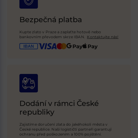
Bezpečná platba
Kupte zlato v Praze a zaplaťte hotově nebo
bankovním převodem skrze IBAN.
Kontaktujte nás!
Dodání v rámci České
republiky
Zajistíme doručení zlata do jakéhokoli města v
České republice. Naši logističtí
partneři garantují
ochranu před poškozením a 100% pojištění
.