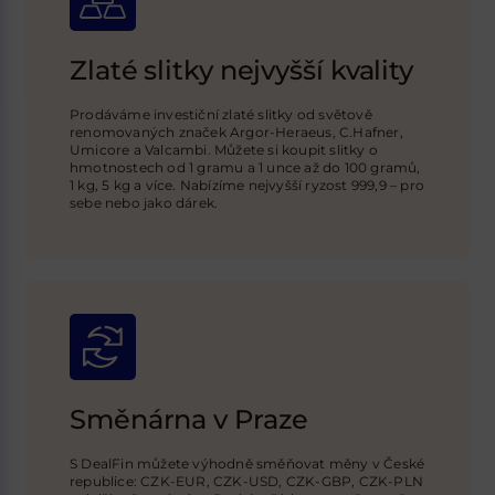
Zlaté slitky nejvyšší kvality
Prodáváme investiční zlaté slitky od světově
renomovaných značek Argor-Heraeus, C.Hafner,
Umicore a Valcambi. Můžete si koupit slitky o
hmotnostech od 1 gramu a 1 unce až do 100 gramů,
1 kg, 5 kg a více. Nabízíme nejvyšší ryzost 999,9 – pro
sebe nebo jako dárek.
Směnárna v Praze
S DealFin můžete výhodně směňovat měny v České
republice: CZK-EUR, CZK-USD,
CZK-GBP
, CZK-PLN