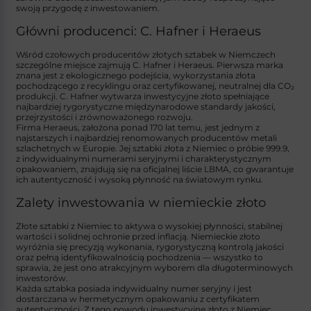
swoją przygodę z inwestowaniem.
Główni producenci: C. Hafner i Heraeus
Wśród czołowych producentów złotych sztabek w Niemczech
szczególne miejsce zajmują
C. Hafner
i
Heraeus
. Pierwsza marka
znana jest z ekologicznego podejścia, wykorzystania złota
pochodzącego z recyklingu oraz certyfikowanej, neutralnej dla CO₂
produkcji.
C. Hafner
wytwarza inwestycyjne złoto spełniające
najbardziej rygorystyczne międzynarodowe standardy jakości,
przejrzystości i zrównoważonego rozwoju.
Firma
Heraeus
, założona ponad 170 lat temu, jest jednym z
najstarszych i najbardziej renomowanych producentów metali
szlachetnych w Europie. Jej sztabki złota z Niemiec o próbie 999.9,
z indywidualnymi numerami seryjnymi i charakterystycznym
opakowaniem, znajdują się na oficjalnej liście LBMA, co gwarantuje
ich autentyczność i wysoką płynność na światowym rynku.
Zalety inwestowania w niemieckie złoto
Złote sztabki z Niemiec to aktywa o wysokiej płynności, stabilnej
wartości i solidnej ochronie przed inflacją. Niemieckie złoto
wyróżnia się precyzją wykonania, rygorystyczną kontrolą jakości
oraz pełną identyfikowalnością pochodzenia — wszystko to
sprawia, że jest ono atrakcyjnym wyborem dla długoterminowych
inwestorów.
Każda sztabka posiada indywidualny numer seryjny i jest
dostarczana w hermetycznym opakowaniu z certyfikatem
autentyczności. Z tego powodu inwestycyjne złoto z Niemiec