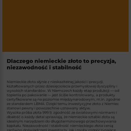
Dlaczego niemieckie złoto to precyzja,
niezawodność i stabilność
Niemieckie złoto słynie z nieskazitelnej jakości i precyzji,
kształtowanych przez dziesięciolecia przemysłowej dyscypliny i
wysokich standardów. W Niemczech każdy etap produkcji — od
topienia po pakowanie — jest ściśle kontrolowany, a produkty
certyfikowane są na poziomie międzynarodowym, m.in. zgodnie
ze standardem LBMA. Dzięki temu inwestycyjne złoto z Niemiec
stanowi pewny i powszechnie uznawany aktyw.
Wysoka próba złota 999.9, zgodność ze światowymi normami i
dbałość o każdy detal sprawiają, że niemieckie sztabki złota są
idealnym narzędziem do długoterminowego przechowywania
kapitału. Niezawodność i stabilność niemieckiego złota cenią
zarówno doświadczeni inwestorzy, jak i osoby rozpoczynające