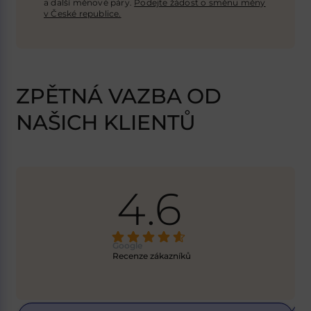
a další měnové páry.
Podejte žádost o směnu měny
v České republice.
ZPĚTNÁ VAZBA OD
NAŠICH KLIENTŮ
4.6
Google
Recenze zákazníků