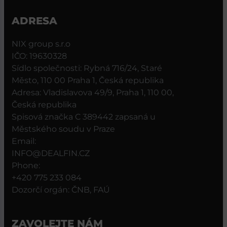
ADRESA
NIX group s.r.o
IČO: 19630328
Sídlo společnosti: Rybná 716/24, Staré
Město, 110 00 Praha 1, Česká republika
Adresa: Vladislavova 49/9, Praha 1, 110 00,
Česká republika
Spisová značka C 389442 zapsaná u
Městského soudu v Praze
Email:
INFO@DEALFIN.CZ
Phone:
+420 775 233 084
Dozorčí orgán: ČNB, FAÚ
ZAVOLEJTE NÁM