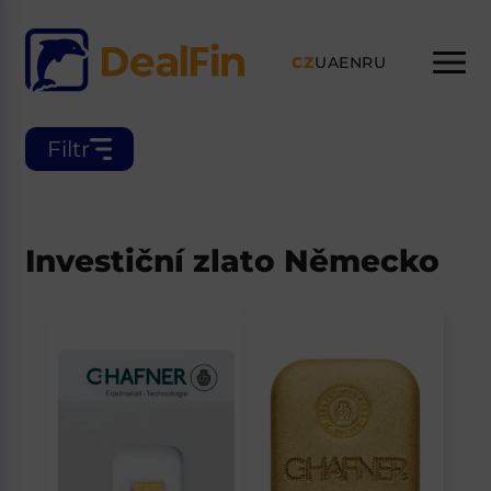
CZ
UA
EN
RU
Filtr
Investiční zlato Německo