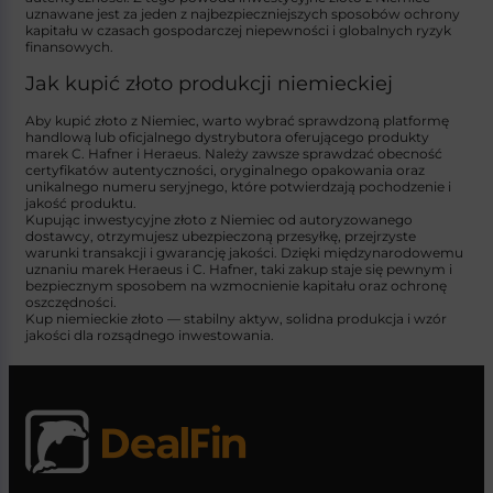
uznawane jest za jeden z najbezpieczniejszych sposobów ochrony
kapitału w czasach gospodarczej niepewności i globalnych ryzyk
finansowych.
Jak kupić złoto produkcji niemieckiej
Aby kupić złoto z Niemiec, warto wybrać sprawdzoną platformę
handlową lub oficjalnego dystrybutora oferującego produkty
marek
C. Hafner
i
Heraeus
. Należy zawsze sprawdzać obecność
certyfikatów autentyczności, oryginalnego opakowania oraz
unikalnego numeru seryjnego, które potwierdzają pochodzenie i
jakość produktu.
Kupując inwestycyjne złoto z Niemiec od autoryzowanego
dostawcy, otrzymujesz ubezpieczoną przesyłkę, przejrzyste
warunki transakcji i gwarancję jakości. Dzięki międzynarodowemu
uznaniu marek
Heraeus
i
C. Hafner
, taki zakup staje się pewnym i
bezpiecznym sposobem na wzmocnienie kapitału oraz ochronę
oszczędności.
Kup niemieckie złoto — stabilny aktyw, solidna produkcja i wzór
jakości dla rozsądnego inwestowania.