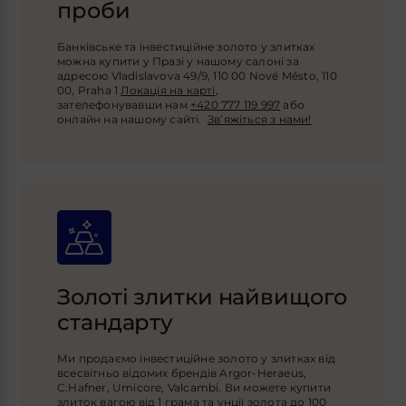
проби
Банківське та інвестиційне золото у злитках
можна купити у Празі у нашому салоні за
адресою Vladislavova 49/9, 110 00 Nové Město, 110
00, Praha 1
Локація на карті
,
зателефонувавши нам
+420 777 119 997
або
онлайн на нашому сайті.
Зв’яжіться з нами!
Золоті злитки найвищого
стандарту
Ми продаємо інвестиційне золото у злитках від
всесвітньо відомих брендів Argor-Heraeus,
C.Hafner, Umicore, Valcambi. Ви можете купити
злиток вагою від 1 грама та унції золота до 100