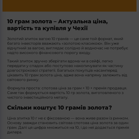
10 грам золота – Актуальна ціна,
вартість та купівля у Чехії
Золотий злиток вагою 10 грамів — це саме той формат, який
багато інвесторів вважають «золотою класикою». Він уже
відчутний за вагою, виглядає солідно й водночас не потребує
надто високого фінансового порогу входу.
Такий злиток зручно зберігати вдома чи в сейфі, легко
передати у спадок або поступово накопичувати як частину
довгострокової стратегії. Багатьох покупців насамперед
цікавить 10 грам золота ціна, адже вона напряму залежить від
світового ринку.
Формула проста: спотова ціна за грам × 10 + премія продавця.
Саме так формується вартість 10 гр золота, виготовленого з
чистого інвестиційного металу.
Скільки коштує 10 грамів золота?
Ціна злитка 10 г не є фіксованою — вона живе разом із ринком.
Основу завжди становить світова спотова ціна золота за один
грам. Далі ця цифра множиться на 10, і до неї додається премія
дилера.