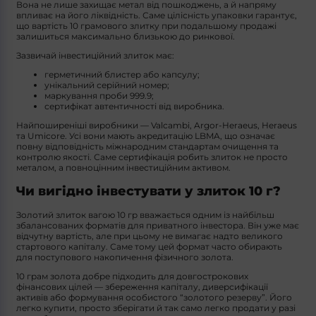
Вона не лише захищає метал від пошкоджень, а й напряму
впливає на його ліквідність. Саме цілісність упаковки гарантує,
що вартість 10 грамового злитку при подальшому продажі
залишиться максимально близькою до ринкової.
Зазвичай інвестиційний злиток має:
герметичний блистер або капсулу;
унікальний серійний номер;
маркування проби 999.9;
сертифікат автентичності від виробника.
Найпоширеніші виробники — Valcambi, Argor‑Heraeus, Heraeus
та Umicore. Усі вони мають акредитацію LBMA, що означає
повну відповідність міжнародним стандартам очищення та
контролю якості. Саме сертифікація робить злиток не просто
металом, а повноцінним інвестиційним активом.
Чи вигідно інвестувати у злиток 10 г?
Золотий злиток вагою 10 гр вважається одним із найбільш
збалансованих форматів для приватного інвестора. Він уже має
відчутну вартість, але при цьому не вимагає надто великого
стартового капіталу. Саме тому цей формат часто обирають
для поступового накопичення фізичного золота.
10 грам золота добре підходить для довгострокових
фінансових цілей — збереження капіталу, диверсифікації
активів або формування особистого “золотого резерву”. Його
легко купити, просто зберігати й так само легко продати у разі