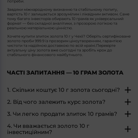
потреби.
Завдяки міжнародному визнанню та стабільному попиту,
вартість 10 г залишається зрозумілим і ліквідним активом. Саме
тому багато інвесторів обирають 10 грамів як універсальний
формат — без складної аналітики, з прозорою логікою та
реальною матеріальною цінністю.
Хочете купити злиток золота 10 г у Чехії? Оберіть сертифіковане
золото проби 999.9 із прозорим ціноутворенням, гарантією
чистоти та надійною доставкою по всій країні.Перевірте
актуальну ціну золота вже сьогодні та зробіть крок до
стабільного фінансового майбутнього.
ЧАСТІ ЗАПИТАННЯ — 10 ГРАМ ЗОЛОТА
1. Скільки коштує 10 г золота сьогодні?
2. Від чого залежить курс золота?
3. Чи легко продати злиток 10 грамів?
4. Чи вважається золото 10 г
інвестиційним?