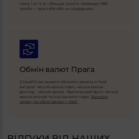
грам, 1 кг, 5 кг і більше, золото найвищої 999
проби — для себе або на подарунок.
.
Обмін валют Прага
З DealFin ви можете обміняти валюту в Чехії
вигідно: чеська крона-євро, чеська крона-
доллар, чеська крона- британський фунт, чеська
крона-злотий та інші валютні пари.
Залиште
заявку на обмін валют у Чехії.
ВІДГУКИ ВІД НАШИХ