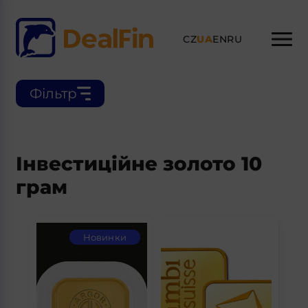
CZ
UA
EN
RU
Фільтр
Інвестиційне золото 10
грам
Новинки