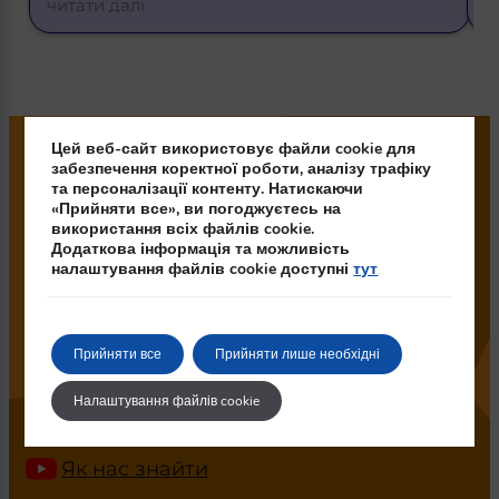
читати далі
чит
Цей веб-сайт використовує файли cookie для
забезпечення коректної роботи, аналізу трафіку
ШОУ-РУМ ОБМІНУ ВАЛЮТ ТА
та персоналізації контенту. Натискаючи
«Прийняти все», ви погоджуєтесь на
ПРОДАЖУ ЗОЛОТА DEALFIN У
використання всіх файлів cookie.
ПРАЗІ
Додаткова інформація та можливість
налаштування файлів cookie доступні
тут
Банківське та інвестиційне золото у
злитках можна купити у Чехії у
ліцензованих магазинах DealFin.
Прийняти все
Прийняти лише необхідні
📍 Vladislavova 49/9, 110 00 Nové Město
Налаштування файлів cookie
Локація на карті
Як нас знайти