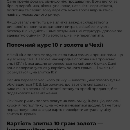
Саме премія формує різницю між продавцями. Вона включає
бренд виробника, рівень упаковки, наявність сертифіката,
логістику та сервіс. Тому вартість може трохи відрізнятись
навіть у межах одного ринку.
Якщо узагальнити, то ціна злитка завжди складається з
ринкової основи та додаткових витрат, які забезпечують
безпеку й ліквідність. Саме розуміння цієї структури допомагає
адекватно оцінити 10 гр золота ціна і не переплатити.
Поточний курс 10 г золота в Чехії
У Чехії ціна золота формується за тими самими принципами, що
й у всьому світі. Базою є міжнародна спотова ціна тройської
унції (31,1 г), яка щодня оновлюється на світових біржах. Далі
вона перераховується у вартість одного грама — і вже з неї
формується ціна злитка 10 г.
Велика перевага чеського ринку — інвестиційне золото тут не
обкладається ПДВ. Це означає, що вартість складається
виключно з реальної вартості металу та премії продавця, без
податкового навантаження.
Оскільки ринок золота реагує на економіку, інфляцію, валютні
курси й геополітику, ціна може змінюватися щодня. Саме тому
перед покупкою завжди варто перевіряти актуальну ціну
злитка 10 грамів.
Вартість злитка 10 грам золота —
інвестиційна логіка