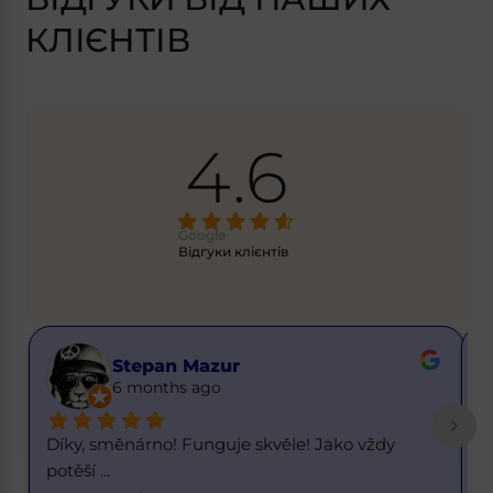
КЛІЄНТІВ
4.6
Google
Відгуки клієнтів
Stepan Mazur
6 months ago
Díky, směnárno! Funguje skvěle! Jako vždy 
Skvě
potěší 
... 
d
... 