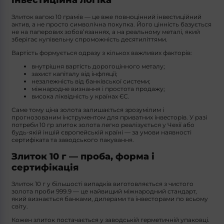
Злиток вагою 10 грамів — це вже повноцінний інвестиційний
актив, а не просто символічна покупка. Його цінність базується
не на паперових зобов’язаннях, а на реальному металі, який
зберігає купівельну спроможність десятиліттями.
Вартість формується одразу з кількох важливих факторів:
внутрішня вартість дорогоцінного металу;
захист капіталу від інфляції;
незалежність від банківської системи;
міжнародне визнання і простота продажу;
висока ліквідність у країнах ЄС.
Саме тому ціна золота залишається зрозумілим і
прогнозованим інструментом для приватних інвесторів. У разі
потреби 10 гр злиток золота легко реалізується у Чехії або
будь-якій іншій європейській країні — за умови наявності
сертифіката та заводського пакування.
Злиток 10 г — проба, форма і
сертифікація
Злиток 10 г у більшості випадків виготовляється з чистого
золота проби 999.9 — це найвищий міжнародний стандарт,
який визнається банками, дилерами та інвесторами по всьому
світу.
Кожен злиток постачається у заводській герметичній упаковці.