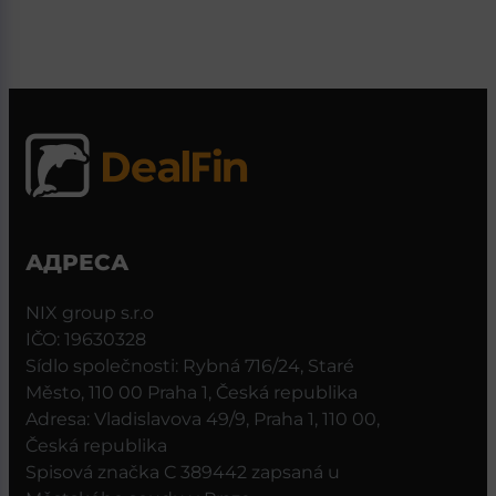
АДРЕСА
NIX group s.r.o
IČO: 19630328
Sídlo společnosti: Rybná 716/24, Staré
Město, 110 00 Praha 1, Česká republika
Adresa: Vladislavova 49/9, Praha 1, 110 00,
Česká republika
Spisová značka C 389442 zapsaná u