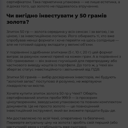
сертифікатом. Така герметична упаковка — не лише естетика, а
й доказ того, що золото не піддавалось втручанню.
Чи вигідно інвестувати у 50 грамів
золота?
Злиток 50 гр — золота середина у всіх сенсах: і за вагою, і за
ціною, і за інвестиційною логікою. Його обирають ті, хто вже
спробував менші формати і хоче перейти на щось солідніше —
але не готовий одразу вкладати у великі об’єми.
У порівнянні з дрібними злитками (5 г, 10 г, 20 г) цей формат
виграє за рахунок нижчої премії на кожен грам. А в порівнянні з
100-грамовими — він значно гнучкіший для перепродажу або
часткового виводу коштів із портфеля. До того ж, у Чехії він
зберігає статус інвестиційного і звільнений від ПДВ.
Злитки 50 грамів — вибір досвідчених інвесторів, які будують
“золотий запас” поступово й розумно, не жертвуючи
ліквідністю чи якістю.
Хочете купити злиток золота 50 гр у Чехії? Оберіть
сертифікований злиток проби 999.9 — із прозорим
ціноутворенням, заводською упаковкою та повним комплектом
документів. Це не просто золото — це повноцінний
інвестиційний інструмент, який ви зможете продати будь-де.
Ми доставляємо по всій Чехії, оперативно та безпечно.
Перевірте актуальну ціну на золота і зробіть свій перший (або
наступний) крок у стабільність вже сьогодні.