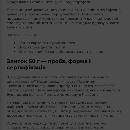
відчутніша ця стабільність у вашому портфелі.
Такі злитки обирають ті, хто хоче захистити капітал від інфляції,
девальвації, економічної турбулентності. Вони легко
продаються — як у Чехії, так і за її межами. А ще — це чудовий
спосіб урізноманітнити інвестиції, не заходячи одразу в надто
великі обсяги.
Злиток 50 г — це:
Захист вартості на роки вперед
Висока ліквідність і попит
Оптимальний баланс між розміром і гнучкістю
Злиток 50 г — проба, форма і
сертифікація
Що відрізняє злиток золота 50 гр від просто блискучого
шматка металу? Насамперед — якість. Усі злитки
інвестиційного класу мають пробу 999.9, що означає 99,99%
чистого золота. Це — міжнародний стандарт, який визнається
будь-де: від банку в Празі до ломбарду в Лісабоні.
Найчастіше злитки виготовляють провідні європейські
рафінерії — Valcambi, Heraeus, Umicore, Argor-Heraeus. Їх
об’єднує одне: акредитація LBMA (Лондонської асоціації ринку
дорогоцінних металів), яка гарантує автентичність і якість.
Кожен злиток надходить до покупця в оригінальному,
запаяному пакуванні з унікальним серійним номером і