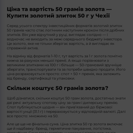
Ціна та вартість 50 грамів золота —
Купити золотий злиток 50 г у Чехії
Серед усього спектру інвестиційних форматів золотий злиток
50 грамів часто стає логічним наступним кроком після дрібних
злитків. Він уже відчутний у руці, виглядає солідно — і
водночас не виходить за межі середнього бюджету інвестора.
Це золото, яке не тільки зберігає вартість, а й виглядає як
справжній актив.
На відміну від форматів 1–10 г, тут вартість за 1 г золота помітно
нижча за рахунок меншої премії. А якщо порівнювати з
великими злитками на 100 г і більше — 50-грамовий зручніше
зберігати, транспортувати та за потреби швидко продати. Його
ціна розраховується просто: спот × 50 + премія, яка залежить
від бренду, сертифікації та упаковки.
Скільки коштує 50 грамів золота?
Щоб дізнатися, скільки коштує 50 грам золота, достатньо знати
дві речі: актуальну спотову ціну за грам і дилерську премію.
Спот публікується щодня — він прив’язаний до біржової
вартості унції (31.1 г) і перераховується у відповідній валюті. Далі
все просто: множимо на 50.
Але це ще не фінальна сума. Ціна злитка 50 гр золота включає
ще й надбавку: бренд, герметичне пакування, логістика,
сертифікат. Саме тому вартість у магазині відрізняється від