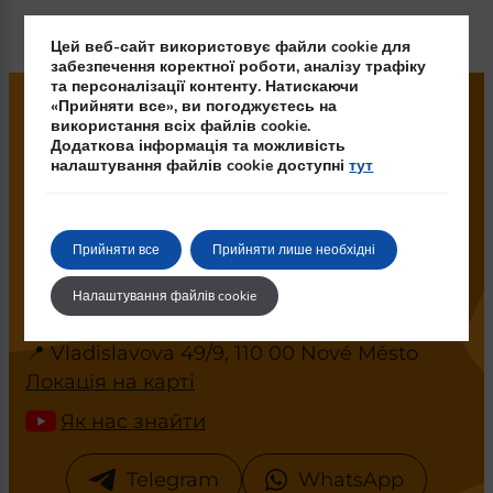
Цей веб-сайт використовує файли cookie для
забезпечення коректної роботи, аналізу трафіку
та персоналізації контенту. Натискаючи
«Прийняти все», ви погоджуєтесь на
використання всіх файлів cookie.
ШОУ-РУМ ОБМІНУ ВАЛЮТ ТА
Додаткова інформація та можливість
налаштування файлів cookie доступні
тут
ПРОДАЖУ ЗОЛОТА DEALFIN У
ПРАЗІ
Банківське та інвестиційне золото у
Прийняти все
Прийняти лише необхідні
злитках можна купити у Чехії у
Налаштування файлів cookie
ліцензованих магазинах DealFin.
📍 Vladislavova 49/9, 110 00 Nové Město
Локація на карті
Як нас знайти
Telegram
WhatsApp