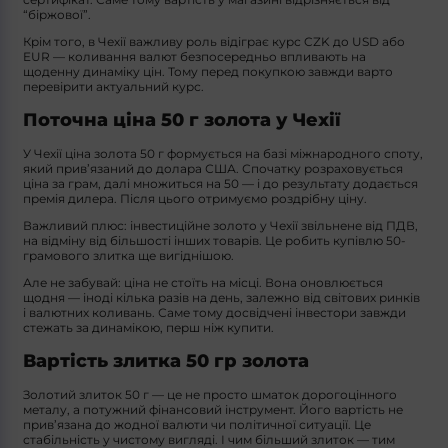
“біржової”.
Крім того, в Чехії важливу роль відіграє курс CZK до USD або
EUR — коливання валют безпосередньо впливають на
щоденну динаміку цін. Тому перед покупкою завжди варто
перевірити актуальний курс.
Поточна ціна 50 г золота у Чехії
У Чехії ціна золота 50 г формується на базі міжнародного споту,
який прив’язаний до долара США. Спочатку розраховується
ціна за грам, далі множиться на 50 — і до результату додається
премія дилера. Після цього отримуємо роздрібну ціну.
Важливий плюс: інвестиційне золото у Чехії звільнене від ПДВ,
на відміну від більшості інших товарів. Це робить купівлю 50-
грамового злитка ще вигіднішою.
Але не забувай: ціна не стоїть на місці. Вона оновлюється
щодня — іноді кілька разів на день, залежно від світових ринків
і валютних коливань. Саме тому досвідчені інвестори завжди
стежать за динамікою, перш ніж купити.
Вартість злитка 50 гр золота
Золотий злиток 50 г — це не просто шматок дорогоцінного
металу, а потужний фінансовий інструмент. Його вартість не
прив’язана до жодної валюти чи політичної ситуації. Це
стабільність у чистому вигляді. І чим більший злиток — тим