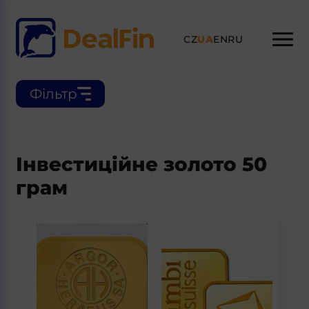
CZ
UA
EN
RU
Фільтр
Інвестиційне золото 50
грам