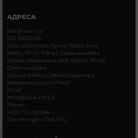
АДРЕСА
NIX group s.r.o
IČO: 19630328
Sídlo společnosti: Rybná 716/24, Staré
Město, 110 00 Praha 1, Česká republika
Adresa: Vladislavova 49/9, Praha 1, 110 00,
Česká republika
Spisová značka C 389442 zapsaná u
Městského soudu v Praze
Email:
INFO@DEALFIN.CZ
Phone:
+420 775 233 084
Dozorčí orgán: ČNB, FAÚ