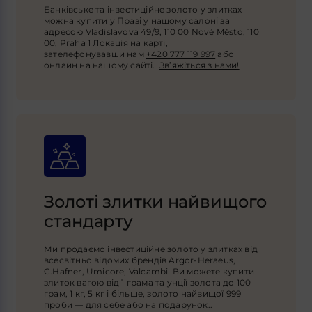
Банківське та інвестиційне золото у злитках
можна купити у Празі у нашому салоні за
адресою Vladislavova 49/9, 110 00 Nové Město, 110
00, Praha 1
Локація на карті
,
зателефонувавши нам
+420 777 119 997
або
онлайн на нашому сайті.
Зв’яжіться з нами!
Золоті злитки найвищого
стандарту
Ми продаємо інвестиційне золото у злитках від
всесвітньо відомих брендів Argor-Heraeus,
C.Hafner, Umicore, Valcambi. Ви можете купити
злиток вагою від 1 грама та унції золота до 100
грам, 1 кг, 5 кг і більше, золото найвищої 999
проби — для себе або на подарунок.
.