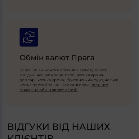
Обмін валют Прага
З DealFin ви можете обміняти валюту в Чехії
вигідно: чеська крона-євро, чеська крона-
доллар, чеська крона- британський фунт, чеська
крона-злотий та інші валютні пари.
Залиште
заявку на обмін валют у Чехії.
ВІДГУКИ ВІД НАШИХ
КЛІЄНТІВ