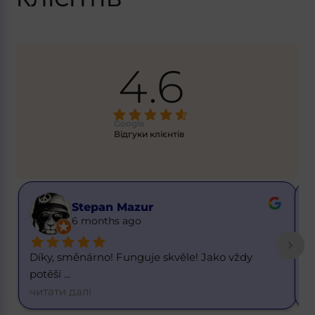
4.6
Google
Відгуки клієнтів
Stepan Mazur
6 months ago
íky, směnárno! Funguje skvěle! Jako vždy 
Skvělý k
otěší 
... 
d
... 
итати далі
читати д