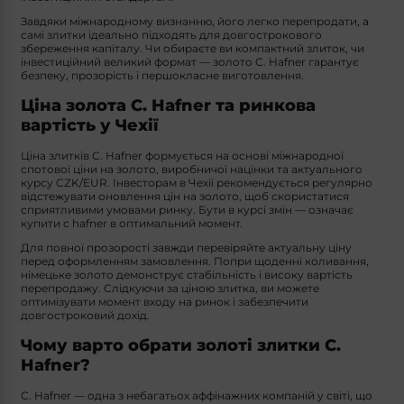
Завдяки міжнародному визнанню, його легко перепродати, а
самі злитки ідеально підходять для довгострокового
збереження капіталу. Чи обираєте ви компактний злиток, чи
інвестиційний великий формат — золото C. Hafner гарантує
безпеку, прозорість і першокласне виготовлення.
Ціна золота C. Hafner та ринкова
вартість у Чехії
Ціна злитків C. Hafner формується на основі міжнародної
спотової ціни на золото, виробничої націнки та актуального
курсу CZK/EUR. Інвесторам в Чехії рекомендується регулярно
відстежувати оновлення цін на золото, щоб скористатися
сприятливими умовами ринку. Бути в курсі змін — означає
купити c hafner в оптимальний момент.
Для повної прозорості завжди перевіряйте актуальну ціну
перед оформленням замовлення. Попри щоденні коливання,
німецьке золото демонструє стабільність і високу вартість
перепродажу. Слідкуючи за ціною злитка, ви можете
оптимізувати момент входу на ринок і забезпечити
довгостроковий дохід.
Чому варто обрати золоті злитки C.
Hafner?
C. Hafner — одна з небагатьох аффінажних компаній у світі, що