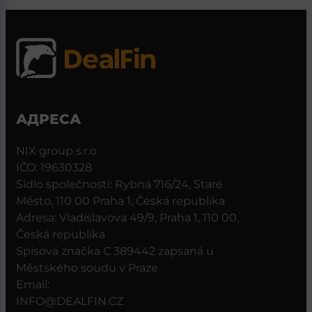
АДРЕСА
NIX group s.r.o
IČO: 19630328
Sídlo společnosti: Rybná 716/24, Staré
Město, 110 00 Praha 1, Česká republika
Adresa: Vladislavova 49/9, Praha 1, 110 00,
Česká republika
Spisová značka C 389442 zapsaná u
Městského soudu v Praze
Email:
INFO@DEALFIN.CZ