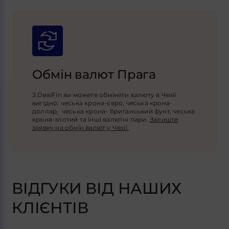
Обмін валют Прага
З DealFin ви можете обміняти валюту в Чехії
вигідно: чеська крона-євро, чеська крона-
доллар, чеська крона- британський фунт, чеська
крона-злотий та інші валютні пари.
Залиште
заявку на обмін валют у Чехії.
ВІДГУКИ ВІД НАШИХ
КЛІЄНТІВ