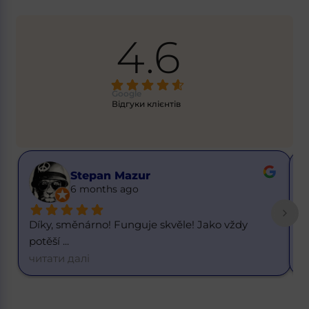
4.6
Google
Відгуки клієнтів
Buster Got it
6 months ago
Skvělý kurz. 1 dolar za 20,55 korun. K dnešnímu 
S
d
... 
R
читати далі
ч