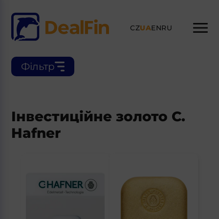
CZ
UA
EN
RU
Фільтр
Інвестиційне золото C.
Hafner