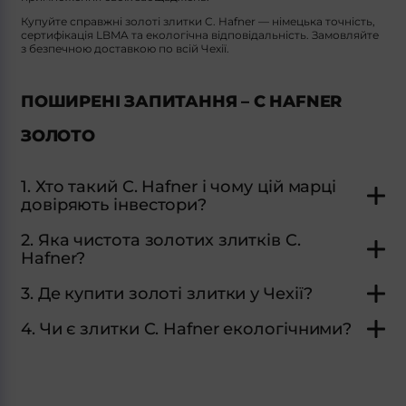
Купуйте справжні золоті злитки C. Hafner — німецька точність,
сертифікація LBMA та екологічна відповідальність. Замовляйте
з безпечною доставкою по всій Чехії.
ПОШИРЕНІ ЗАПИТАННЯ – C HAFNER
ЗОЛОТО
1. Хто такий C. Hafner і чому цій марці
довіряють інвестори?
2. Яка чистота золотих злитків C.
Hafner?
3. Де купити золоті злитки у Чехії?
4. Чи є злитки C. Hafner екологічними?