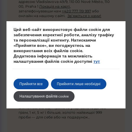
адресою Vladislavova 49/9, 110 00 Nové Město, 110
00, Praha 1
Локація на карті
,
зателефонувавши нам
+420 777 119 997
або
онлайн на нашому сайті.
Зв’яжіться з нами!
Цей веб-сайт використовує файли cookie для
забезпечення коректної роботи, аналізу трафіку
та персоналізації контенту. Натискаючи
«Прийняти все», ви погоджуєтесь на
використання всіх файлів cookie.
Додаткова інформація та можливість
налаштування файлів cookie доступні
тут
Золоті злитки найвищого
стандарту
Прийняти все
Прийняти лише необхідні
Ми продаємо інвестиційне золото у злитках від
Налаштування файлів cookie
всесвітньо відомих брендів Argor-Heraeus,
C.Hafner, Umicore, Valcambi. Ви можете купити
злиток вагою від 1 грама та унції золота до 100
грам, 1 кг, 5 кг і більше, золото найвищої 999
проби — для себе або на подарунок.
.