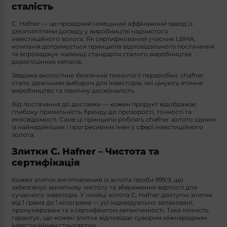
сталість
C. Hafner — це провідний німецький аффінажний завод із
десятиліттями досвіду у виробництві надчистого
інвестиційного золота. Як сертифікований учасник LBMA,
компанія дотримується принципів відповідального постачання
та впроваджує найвищі стандарти сталого виробництва
дорогоцінних металів.
Завдяки екологічно безпечній технології переробки, chafner
стало ідеальним вибором для інвесторів, які цінують етичне
виробництво та технічну досконалість.
Від постачання до доставки — кожен продукт відображає
глибоку прихильність бренду до прозорості, точності та
екосвідомості. Саме ці принципи роблять chafner золото одним
із найнадійніших і прогресивних імен у сфері інвестиційного
золота.
Злитки C. Hafner – Чистота та
сертифікація
Кожен злиток виготовлений із золота проби 999,9, що
забезпечує виняткову чистоту та збереження вартості для
сучасного інвестора. У лінійці золота C. Hafner доступні злитки
від 1 грама до 1 кілограма — усі індивідуально запаковані,
пронумеровані та з сертифікатом автентичності. Така точність
гарантує, що кожен злиток відповідає суворим міжнародним
інвестиційним стандартам.