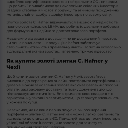
виробляє сертифіковане золото з нейтральним CO₂-викидом,
що робить її привабливою для екологічно свідомих інвесторів.
Завдяки стабільній чистоті продукції та етичному походженню
металів, chafner здобула довіру інвесторів по всьому світу.
Злитки золота C. Hafner відзначаються високою ліквідністю та
повною сертифікацією LBMA, що робить їх ідеальним вибором
для формування надійного довгострокового портфеля.
Незалежно від вашого досвіду — чи ви досвідчений інвестор,
чи лише починаєте — продукція c hafner забезпечує
стабільність, етичність і преміальну якість. Попит на екологічно
відповідальні активи зростає, і впевнено тримає лідерство.
Як купити золоті злитки C. Hafner у
Чехії
Щоб купити золоті злитки C. Hafner у Чехії, звертайтесь
виключно до перевірених онлайн-платформ та сертифікованих
дилерів. Кожне замовлення золота включає безпечні способи
оплати, застраховану доставку та повну документацію, що
підтверджує автентичність. Ви отримаєте своє вкладення в
герметичній упаковці з сертифікатом, що гарантує впевненість
у кожній покупці.
Неважливо, чи це ваша перша покупка, чи розширення
портфеля — злитки C. Hafner купити можна легко, безпечно та
відповідно до стандартів ЄС. Приєднуйтесь до тисяч інвесторів
у Чехії, які обрали інвестиційне золото для захисту та
примноження своїх заощаджень.