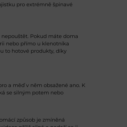
pojistku pro extrémně špinavé
tů nepouštět. Pokud máte doma
gerii nebo přímo u klenotníka
ou to hotové produkty, díky
íbro a měď v něm obsažené ano. K
tká se silným potem nebo
í domácí způsob je zmíněná