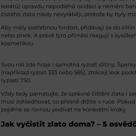
karátů) opravdu nepodléhá oxidaci a nemění barvu
čistého zlata nikdy nevyrábějí, protože by byly 
Aby měly potřebnou tvrdost, přidávají se do slitin
nebo zinek. A právě tyto příměsi reagují s kyslík
kosmetikou.
Svou roli zde hraje i samotná ryzost slitiny. Šperky
(například ryzost 333 nebo 585), ztrácejí lesk pod
ryzostí 750.
Vždy tedy pamatujte, že správné čištění zlata i 
musí zohledňovat, co přesně držíte v ruce. Pokud v
pojďme se rovnou podívat na konkrétní kroky.
Jak vyčistit zlato doma? – 5 osvě