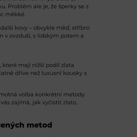
. Problém ale je, že šperky se z
moc měkké.
 další kovy – obvykle měď, stříbro
em v ovzduší, s lidským potem a
, které mají nižší podíl zlata
statně dříve než luxusní kousky s
samotná volba konkrétní metody
ás zajímá, jak vyčistit zlato,
dčených metod