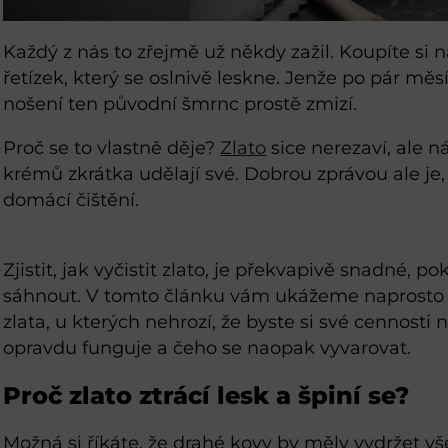
Každý z nás to zřejmě už někdy zažil. Koupíte si
řetízek, který se oslnivě leskne. Jenže po pár m
nošení ten původní šmrnc prostě zmizí.
Proč se to vlastně děje?
Zlato
sice nerezaví, ale 
krémů zkrátka udělají své. Dobrou zprávou ale je,
domácí čištění.
Zjistit, jak vyčistit zlato, je překvapivě snadné, 
sáhnout. V tomto článku vám ukážeme naprosto 
zlata, u kterých nehrozí, že byste si své cennosti 
opravdu funguje a čeho se naopak vyvarovat.
Proč zlato ztrácí lesk a špiní se?
Možná si říkáte, že drahé kovy by měly vydržet vš