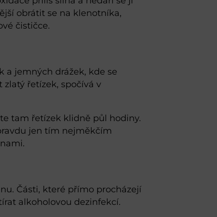
dace příliš silná a nedaří se ji
í obrátit se na klenotníka,
vé čističce.
ek a jemných drážek, kde se
 zlatý řetízek, spočívá v
e tam řetízek klidně půl hodiny.
opravdu jen tím nejměkčím
inami.
nu. Části, které přímo procházejí
tírat alkoholovou dezinfekcí.