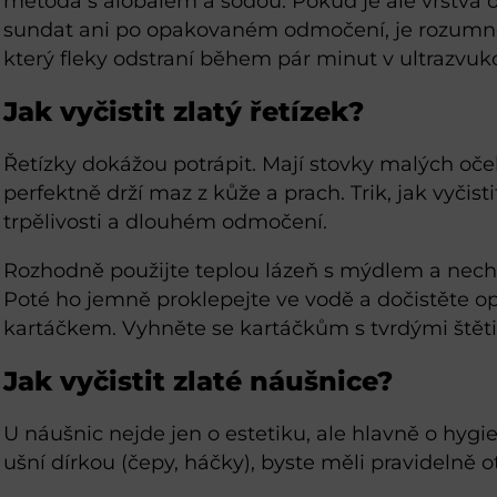
metoda s alobalem a sodou. Pokud je ale vrstva oxi
sundat ani po opakovaném odmočení, je rozumnějš
který fleky odstraní během pár minut v ultrazvuko
Jak vyčistit zlatý řetízek?
Řetízky dokážou potrápit. Mají stovky malých oč
perfektně drží maz z kůže a prach. Trik, jak vyčistit
trpělivosti a dlouhém odmočení.
Rozhodně použijte teplou lázeň s mýdlem a necht
Poté ho jemně proklepejte ve vodě a dočistěte 
kartáčkem. Vyhněte se kartáčkům s tvrdými štět
Jak vyčistit zlaté náušnice?
U náušnic nejde jen o estetiku, ale hlavně o hygie
ušní dírkou (čepy, háčky), byste měli pravidelně o