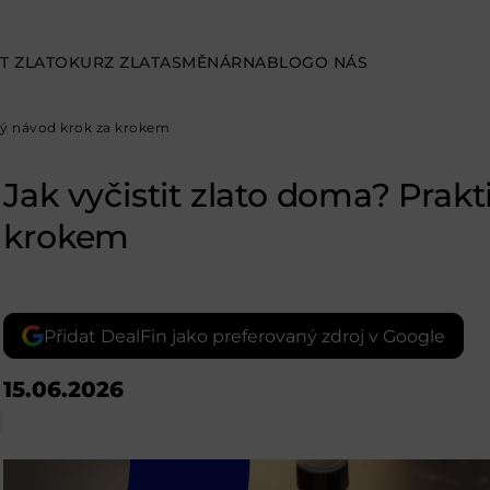
T ZLATO
KURZ ZLATA
SMĚNÁRNA
BLOG
O NÁS
cký návod krok za krokem
Jak vyčistit zlato doma? Prak
krokem
Přidat DealFin jako preferovaný zdroj v Google
15.06.2026