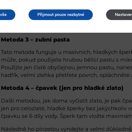
Vše zalijte horkou vodou a nechte chemickou reak
 vše
Přijmout pouze nezbytné
Nastaven
metodu nepoužívejte u šperků, na kterých jsou 
horká voda by mohla uvolnit lepidlo.
Metoda 3 – zubní pasta
Tato metoda funguje u masivních, hladkých šper
může, pokud použijete hrubou bělicí pastu s mik
Použijte jen čistě obyčejnou jemnou pastu, nane
hadřík, velmi zlehka přetřete povrch, opláchněte 
Metoda 4 – čpavek (jen pro hladké zlato)
Další metodou, jak doma vyčistit zlato, je pak č
jen pro celozlaté, hladké šperky bez jakýchkoliv
čpavku se 6 díly vody. Šperk tam vložte maximál
Následně ho pinzetou vyndejte a velmi důkladně