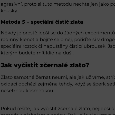
agresivní, proto si tuto metodu nechte jen jako 
kousky.
Metoda 5 – speciální čistič zlata
Někdy je prostě lepší se do žádných experimen
rodinný klenot a bojíte se o něj, pořiďte si v dro
speciální roztok či napuštěný čisticí ubrousek. Js
kterým budete mít klid na duši.
Jak vyčistit zčernalé zlato?
Zlato
samotné černat neumí, ale jak už víme, stř
oxidaci dochází zejména tehdy, když se šperk se
nešetrnou kosmetikou.
Pokud řešíte, jak vyčistit zčernalé zlato, nejlepš