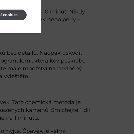
ci pracovat asi 10 minut. Nikdy
í cookies
nalepené kamínky nebo perly –
ků bez detailů. Naopak uškodit
rogranulemi, která kov poškrábe.
ste malé množství na bavlněný
a vyleštěte.
pavek. Tato chemická metoda je
 vsazených kamenů. Smíchejte 1 díl
ně na 1 minutu.
 omyjte. Čpavek je velmi