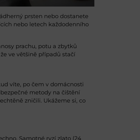
 nádherný prsten nebo dostanete
ěsících nebo letech každodenního
nánosy prachu, potu a zbytků
 že ve většině případů stačí
pokud víte, po čem v domácnosti
bezpečné metody na čištění
nechtěně zničili. Ukážeme si, co
echno. Samotné ryzí zlato (24