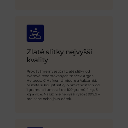
Zlaté slitky nejvyšší
kvality
Prodáváme investiční zlaté slitky od
světově renomovaných značek Argor-
Heraeus, C.Hafner, Umicore a Valcambi.
Můžete si koupit slitky o hmotnostech od
1 gramu a 1 unce až do 100 gramů, 1 kg, 5
kg a více. Nabízíme nejvyšší ryzost 999,9 –
pro sebe nebo jako dárek.