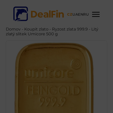
CZ
UA
EN
RU
Domov
-
Koupit zlato
- Ryzost zlata 999.9 - Litý
zlatý slitek Umicore 500 g