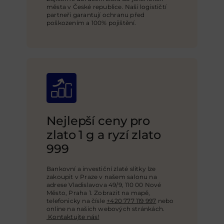
města v České republice. Naši logističtí
partneři garantují ochranu před
poškozením a 100% pojištění
.
Nejlepší ceny pro
zlato 1 g a ryzí zlato
999
Bankovní a investiční zlaté slitky lze
zakoupit v Praze v našem salonu na
adrese Vladislavova 49/9, 110 00 Nové
Město, Praha 1. Zobrazit na mapě,
telefonicky na čísle
+420 777 119 997
nebo
online na našich webových stránkách
.
Kontaktujte nás!