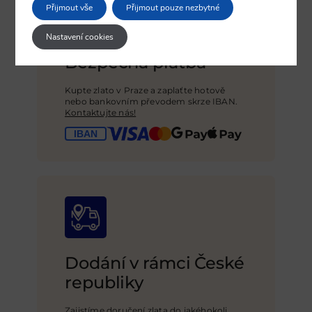
Přijmout vše
Přijmout pouze nezbytné
Nastavení cookies
Bezpečná platba
Kupte zlato v Praze a zaplaťte hotově
nebo bankovním převodem skrze IBAN.
Kontaktujte nás!
Dodání v rámci České
republiky
Zajistíme doručení zlata do jakéhokoli