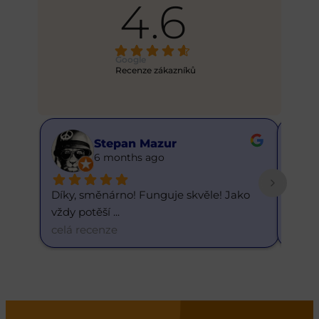
4.6
Google
Recenze zákazníků
Stepan Mazur
Bust
6 months ago
6 mo
Díky, směnárno! Funguje skvěle! Jako 
Skvělý kurz. 
vždy potěší 
... 
dnešnímu d
.
celá recenze
celá recenze