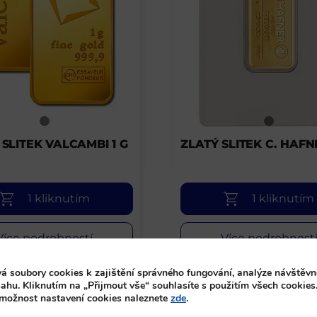
 SLITEK VALCAMBI 1 G
ZLATÝ SLITEK C. HAFN
1 kliknutím
1 kliknutím
Více podrobností
Více podrobnost
á soubory cookies k zajištění správného fungování, analýze návštěvn
ahu. Kliknutím na „Přijmout vše“ souhlasíte s použitím všech cookies
 možnost nastavení cookies naleznete
zde
.