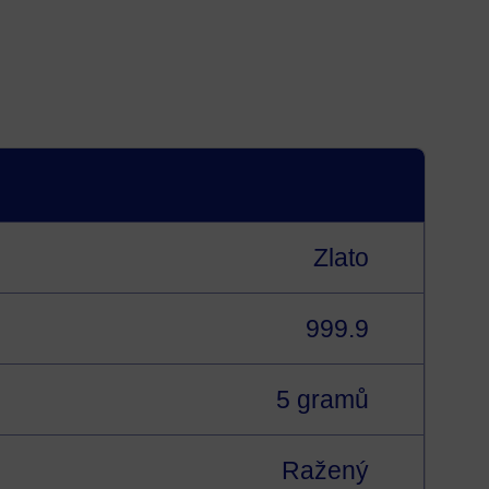
Zlato
999.9
5 gramů
Ražený