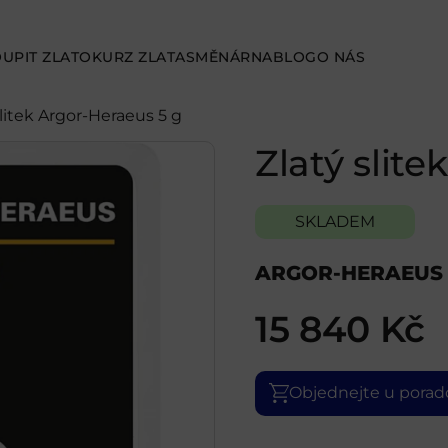
UPIT ZLATO
KURZ ZLATA
SMĚNÁRNA
BLOG
O NÁS
slitek Argor-Heraeus 5 g
Zlatý slit
SKLADEM
ARGOR-HERAEUS
15 840
Kč
Objednejte u porad