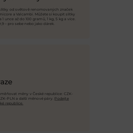
 slitky od světově renomovaných značek
icore a Valcambi. Můžete si koupit slitky
1 unce až do 100 gramů, 1 kg, 5 kg a více.
,9 – pro sebe nebo jako dárek.
raze
směňovat měny v České republice: CZK-
CZK-PLN a další měnové páry.
Podejte
é republice.