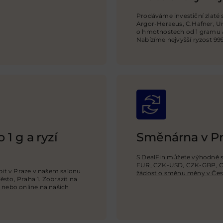
Prodáváme investiční zlaté
Argor-Heraeus, C.Hafner, Um
o hmotnostech od 1 gramu a 
Nabízíme nejvyšší ryzost 999
 1 g a ryzí
Směnárna v P
S DealFin můžete výhodně 
EUR, CZK-USD,
CZK-GBP
, 
upit v Praze v našem salonu
žádost o směnu měny v Česk
ěsto, Praha 1. Zobrazit na
nebo online na našich