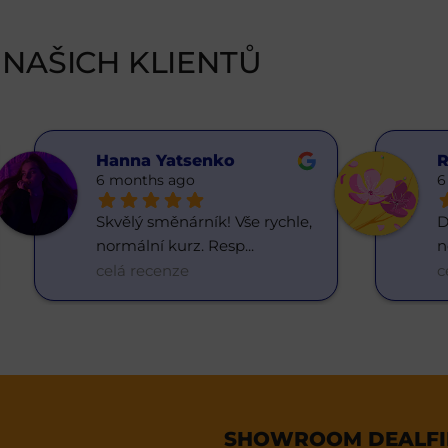
NAŠICH KLIENTŮ
Hanna Yatsenko
R
6 months ago
6
Skvělý směnárník! Vše rychle, 
D
normální kurz. Resp
... 
n
celá recenze
c
SHOWROOM DEALFIN