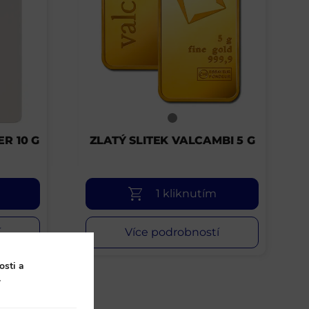
ER 10 G
ZLATÝ SLITEK VALCAMBI 5 G
1 kliknutím
í
Více podrobností
osti a
.