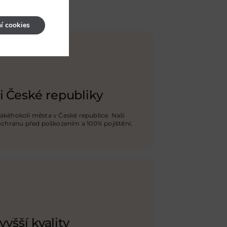
í cookies
i České republiky
jakéhokoli města v České republice. Naši
 ochranu před poškozením a 100% pojištění
.
vyšší kvality