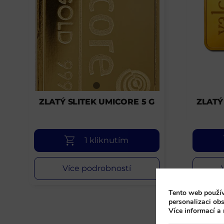
ZLATÝ SLITEK UMICORE 5 G
ZLATÝ
1 kliknutím
Více podrobností
Tento web použív
personalizaci obs
Více informací a