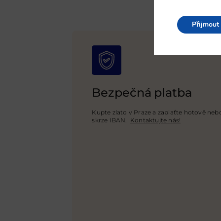
Přijmout
Bezpečná platba
Kupte zlato v Praze a zaplaťte hotově n
skrze IBAN.
Kontaktujte nás!