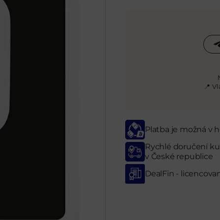
📍 V
Platba je možná v
Rychlé doručení ku
v České republice
DealFin - licencova