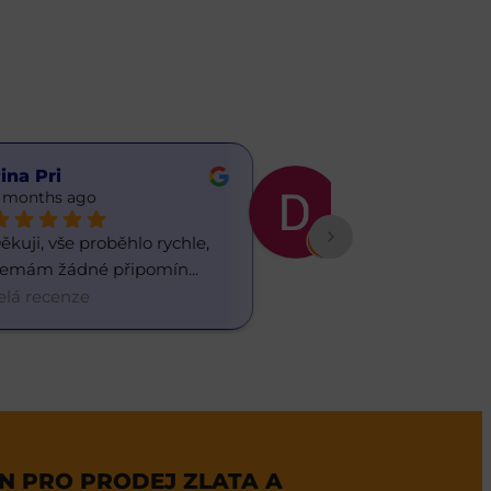
ina Pri
Daria ua
 months ago
6 months ago
ěkuji, vše proběhlo rychle, 
Občas chodím do
emám žádné připomín
... 
směnárny, líbí s
elá recenze
celá recenze
 PRO PRODEJ ZLATA A