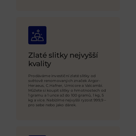
Zlaté slitky nejvyšší
kvality
Prodáváme investiční zlaté slitky od
světově renomovaných značek Argor-
Heraeus, C.Hafner, Umicore a Valcambi.
Můžete si koupit slitky o hmotnostech od
1 gramu a 1 unce až do 100 gramů, 1 kg, 5
kg a více. Nabízíme nejvyšší ryzost 999,9 –
pro sebe nebo jako dárek.