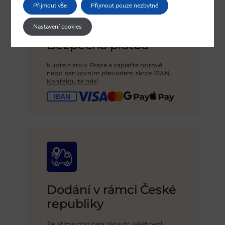
Přijmout vše
Přijmout pouze nezbytné
Nastavení cookies
Bezpečná platba
Kupte zlato v Praze a zaplaťte hotově
nebo bankovním převodem skrze IBAN.
Kontaktujte nás!
Dodání v rámci České
republiky
Zajistíme doručení zlata do jakéhokoli