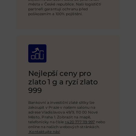
města v České republice. Naši logističtí
partneři garantují ochranu před
poškozením a 100% pojištění
.
Nejlepší ceny pro
zlato 1 g a ryzí zlato
999
Bankovní a investiční zlaté slitky lze
zakoupit v Praze v našem salonu na
adrese Vladislavova 49/9, 110 00 Nové
Město, Praha 1. Zobrazit na mapě,
telefonicky na čísle
+420 777 119 997
nebo
online na našich webových stránkách
.
Kontaktujte nás!