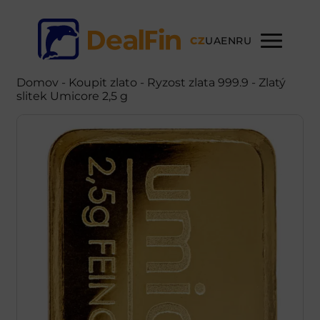
CZ
UA
EN
RU
Domov
-
Koupit zlato
- Ryzost zlata 999.9 - Zlatý
slitek Umicore 2,5 g