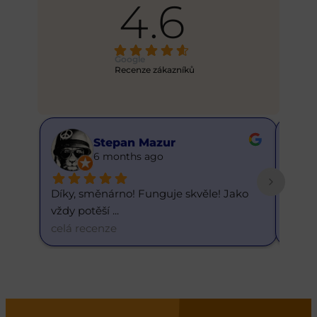
4.6
Google
Recenze zákazníků
Stepan Mazur
Bust
6 months ago
6 mo
Díky, směnárno! Funguje skvěle! Jako 
Skvělý kurz. 
vždy potěší 
... 
dnešnímu d
.
celá recenze
celá recenze