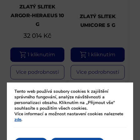
ZLATÝ SLITEK
ARGOR-HERAEUS 10
ZLATÝ SLITEK
G
UMICORE 5 G
32 014
Kč
1 kliknutím
1 kliknutím
Více podrobností
Více podrobností
Tento web používá soubory cookies k zajištění
správného fungování, analýze návštěvnosti a
personalizaci obsahu. Kliknutím na „Přijmout vše“
souhlasíte s použitím všech cookies.
Více informací a možnost nastavení cookies naleznete
zde
.