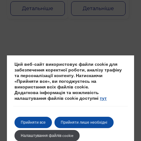
Детальніше
Детальніше
Цей веб-сайт використовує файли cookie для
забезпечення коректної роботи, аналізу трафіку
та персоналізації контенту. Натискаючи
«Прийняти все», ви погоджуєтесь на
використання всіх файлів cookie.
Додаткова інформація та можливість
налаштування файлів cookie доступні
тут
Безпечна оплата
Купуйте золото у Празі та сплачуйте
Прийняти все
Прийняти лише необхідні
готівкою або банківським переказом
IBAN.
Зв’яжіться з нами!
Налаштування файлів cookie