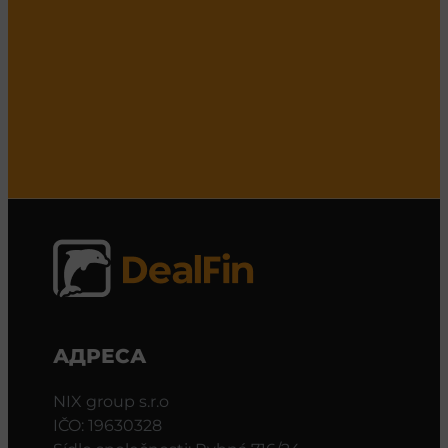
АДРЕСА
NIX group s.r.o
IČO: 19630328