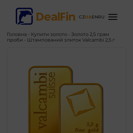
CZ
UA
EN
RU
Головна
-
Купити золото
- Золото 2,5 грам
проби - Штампований злиток Valcambi 2,5 г