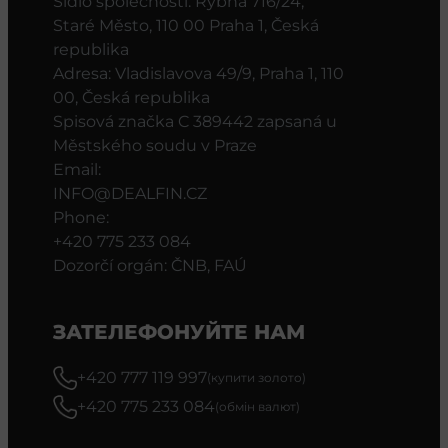
Sídlo společnosti: Rybná 716/24,
Staré Město, 110 00 Praha 1, Česká
republika
Adresa: Vladislavova 49/9, Praha 1, 110
00, Česká republika
Spisová značka C 389442 zapsaná u
Městského soudu v Praze
Email:
INFO@DEALFIN.CZ
Phone:
+420 775 233 084
Dozorčí orgán: ČNB, FAÚ
ЗАТЕЛЕФОНУЙТЕ НАМ
+420 777 119 997
(купити золото)
+420 775 233 084
(обмін валют)