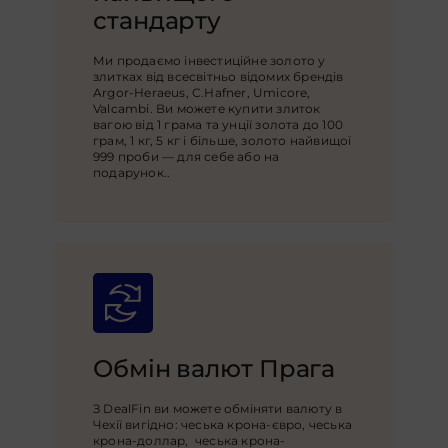
стандарту
Ми продаємо інвестиційне золото у
злитках від всесвітньо відомих брендів
Argor-Heraeus, C.Hafner, Umicore,
Valcambi. Ви можете купити злиток
вагою від 1 грама та унції золота до 100
грам, 1 кг, 5 кг і більше, золото найвищої
999 проби — для себе або на
подарунок.
.
Обмін валют Прага
З DealFin ви можете обміняти валюту в
Чехії вигідно: чеська крона-євро, чеська
крона-доллар, чеська крона-