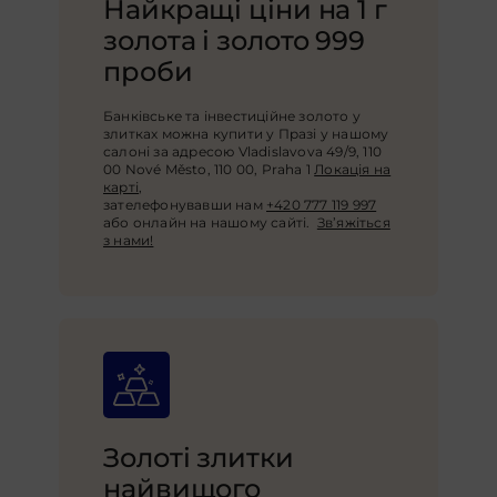
Найкращі ціни на 1 г
золота і золото 999
проби
Банківське та інвестиційне золото у
злитках можна купити у Празі у нашому
салоні за адресою Vladislavova 49/9, 110
00 Nové Město, 110 00, Praha 1
Локація на
карті
,
зателефонувавши нам
+420 777 119 997
або онлайн на нашому сайті.
Зв’яжіться
з нами!
Золоті злитки
найвищого