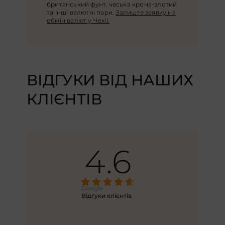
британський фунт, чеська крона-злотий
та інші валютні пари.
Залиште заявку на
обмін валют у Чехії.
ВІДГУКИ ВІД НАШИХ
КЛІЄНТІВ
4.6
Google
Відгуки клієнтів