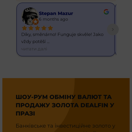
Stepan Mazur
6 months ago
Díky, směnárno! Funguje skvěle! Jako 
Skvělý
vždy potěší 
... 
dneš
читати далі
читат
ШОУ-РУМ ОБМІНУ ВАЛЮТ ТА
ПРОДАЖУ ЗОЛОТА DEALFIN У
ПРАЗІ
Банківське та інвестиційне золото у