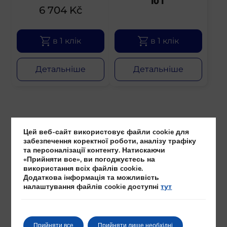
10 Г
6 704
Kč
в 1 клік
в 1 клік
Детальніше
Детальніше
Цей веб-сайт використовує файли cookie для
забезпечення коректної роботи, аналізу трафіку
та персоналізації контенту. Натискаючи
«Прийняти все», ви погоджуєтесь на
використання всіх файлів cookie.
Додаткова інформація та можливість
налаштування файлів cookie доступні
тут
Безпечна оплата
Прийняти все
Прийняти лише необхідні