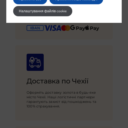
Купуйте золото у Празі та сплачуйте
Налаштування файлів cookie
готівкою або банківським переказом
IBAN.
Зв’яжіться з нами!
Доставка по Чехії
Оформіть доставку золота в будь-яке
місто Чехії. Наші логістичні партнери
гарантують захист від пошкоджень та
100% страхування.