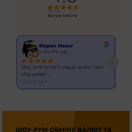
Google
Відгуки клієнтів
Stepan Mazur
6 months ago
Díky, směnárno! Funguje skvěle! Jako 
Skvělý
vždy potěší 
... 
dneš
читати далі
читат
ШОУ-РУМ ОБМІНУ ВАЛЮТ ТА