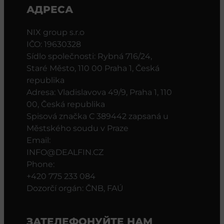
АДРЕСА
NIX group s.r.o
IČO: 19630328
Sídlo společnosti: Rybná 716/24,
Staré Město, 110 00 Praha 1, Česká
republika
Adresa: Vladislavova 49/9, Praha 1, 110
00, Česká republika
Spisová značka C 389442 zapsaná u
Městského soudu v Praze
Email:
INFO@DEALFIN.CZ
Phone:
+420 775 233 084
Dozorčí orgán: ČNB, FAÚ
ЗАТЕЛЕФОНУЙТЕ НАМ