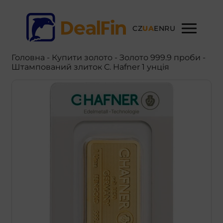
CZ
UA
EN
RU
Головна
-
Купити золото
- Золото 999.9 проби -
Штампований злиток C. Hafner 1 унція