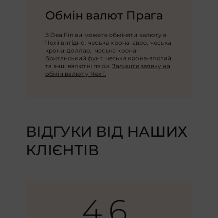
Обмін валют Прага
З DealFin ви можете обміняти валюту в
Чехії вигідно: чеська крона-євро, чеська
крона-доллар, чеська крона-
британський фунт, чеська крона-злотий
та інші валютні пари.
Залиште заявку на
обмін валют у Чехії.
ВІДГУКИ ВІД НАШИХ
КЛІЄНТІВ
4.6