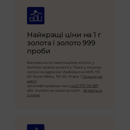
Найкращі ціни на 1 г
золота і золото 999
проби
Банківське та інвестиційне золото у
злитках можна купити у Празі у нашому
салоні за адресою Vladislavova 49/9, 110
00 Nové Město, 110 00, Praha 1
Локація на
карті
,
зателефонувавши нам
+420 777 119 997
або онлайн на нашому сайті.
Зв’яжіться
з нами!