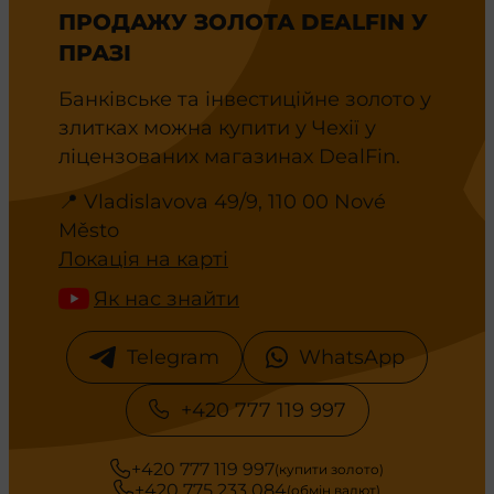
ПРОДАЖУ ЗОЛОТА DEALFIN У
ПРАЗІ
Банківське та інвестиційне золото у
злитках можна купити у Чехії у
ліцензованих магазинах DealFin.
📍 Vladislavova 49/9, 110 00 Nové
Město
Локація на карті
Як нас знайти
Telegram
WhatsApp
+420 777 119 997
+420 777 119 997
(купити золото)
+420 775 233 084
(обмін валют)