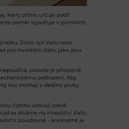
j, který přímo určuje podíl
tento poměr vyjadřuje v promilích,
obku. Zcela ryzí zlato nese
d pro investiční zlato, jako jsou
 nepoužívá, protože je přirozeně
 mechanickému poškození. Aby
hý kov míchají s dalšími prvky,
esnou čistotu udávají právě
kud se díváme na investiční zlato,
nvestiční považovné – konkrétně je