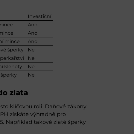
Investiční
 mince
Ano
, mince
Ano
ní mince
Ano
ové šperky
Ne
perkařství
Ne
í klenoty
Ne
é šperky
Ne
do zlata
sto klíčovou roli. Daňové zákony
DPH získáte výhradně pro
95. Například takové zlaté šperky