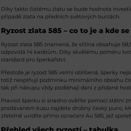
Díky takto čistému zlatu se bude hodnota investičn
případě zlata na předních světových burzách.
Ryzost zlata 585 – co to je a kde s
Ryzost zlata 585 znamená, že slitina obsahuje 58,
odpovídá 14 karátům. Díky skvělému poměru tvrdo
standard pro šperkařství.
Přestože je ryzost 585 velmi oblíbená, šperky ne
totiž nesplňují podmínku minimálního obsahu čist
tak při nákupu vždy podléhají dani z přidané hod
Pravost šperku si snadno ověříte pomocí státní 
prodávaném kusu najdete drobný český punc, kter
zřetelně uvidíte přímo označení Au 585, jež spoleh
Přehled všech ryzostí – tabulka