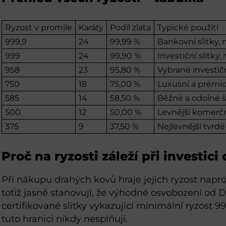
Ryzost v promile
Karáty
Podíl zlata
Typické použití
999,9
24
99,99 %
Bankovní slitky,
999
24
99,90 %
Investiční slitky
958
23
95,80 %
Vybrané investič
750
18
75,00 %
Luxusní a prémi
585
14
58,50 %
Běžné a odolné š
500
12
50,00 %
Levnější komerčn
375
9
37,50 %
Nejlevnější tvrd
Proč na ryzosti záleží při investici 
Při nákupu drahých kovů hraje jejich ryzost napro
totiž jasně stanovují, že výhodné osvobození od 
certifikované slitky vykazující minimální ryzost 9
tuto hranici nikdy nesplňují.