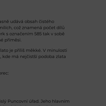
 jasně udává obsah čistého
omilích, což znamená počet dílů
perk s označením 585 tak v sobě
né příměsi.
ato je příliš měkké. V minulosti
, kde má nejčistší podoba zlata
orec:
vislý Puncovní úřad. Jeho hlavním