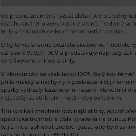
Co přesně znamená ryzost zlata? Jde o číselný úda
čistého drahého kovu v dané slitině. Tradičně se 
tedy v tisícinách celkové hmotnosti materiálu.
Díky tomu snadno poznáte skutečnou hodnotu výr
označení
999,9
/1 000 a představuje naprostý zákla
certifikované mince a cihly.
V klenotnictví se však takto 100% čistý kov téměř
příliš měkký a náchylný k poškrábání či jinému
šperky vydržely každodenní nošení, klenotníci dra
nejčastěji se stříbrem, mědí nebo palladiem.
Tím vznikají mnohem odolnější slitiny, jejichž př
specifická trojmístná čísla vyražená na puncu. Po
to již musí splňovat určitou ryzost, aby bylo za i
tato hodnota min. 995/1 000.