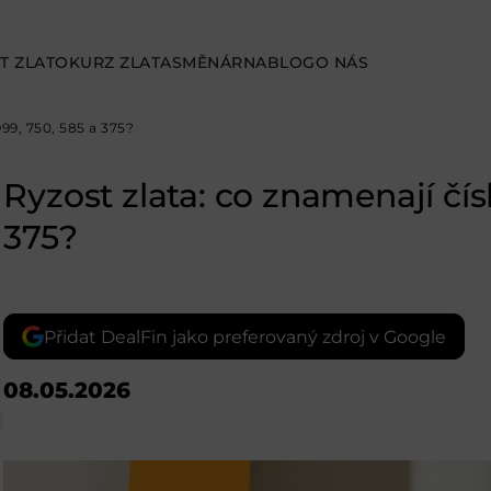
T ZLATO
KURZ ZLATA
SMĚNÁRNA
BLOG
O NÁS
999, 750, 585 a 375?
Ryzost zlata: co znamenají čís
375?
Přidat DealFin jako preferovaný zdroj v Google
08.05.2026