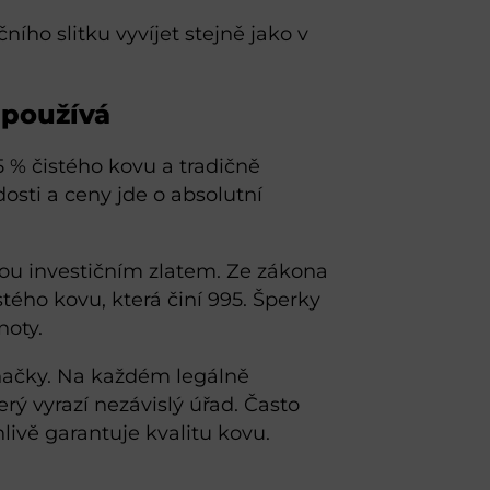
ího slitku vyvíjet stejně jako v
e používá
5 % čistého kovu a tradičně
sti a ceny jde o absolutní
jsou investičním zlatem. Ze zákona
ého kovu, která činí 995. Šperky
noty.
značky. Na každém legálně
ý vyrazí nezávislý úřad. Často
livě garantuje kvalitu kovu.