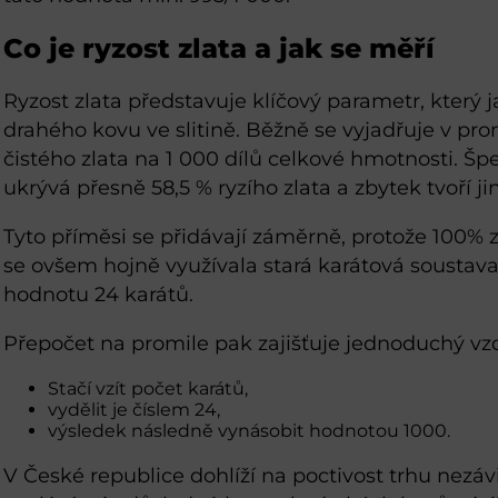
Co je ryzost zlata a jak se měří
Ryzost zlata představuje klíčový parametr, který
drahého kovu ve slitině. Běžně se vyjadřuje v pr
čistého zlata na 1 000 dílů celkové hmotnosti. Š
ukrývá přesně 58,5 % ryzího zlata a zbytek tvoří ji
Tyto příměsi se přidávají záměrně, protože 100% zl
se ovšem hojně využívala stará karátová soustava
hodnotu 24 karátů.
Přepočet na promile pak zajišťuje jednoduchý vz
Stačí vzít počet karátů,
vydělit je číslem 24,
výsledek následně vynásobit hodnotou 1000.
V České republice dohlíží na poctivost trhu nezá