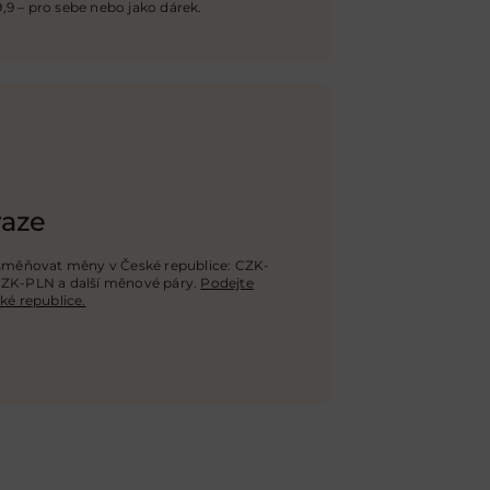
,9 – pro sebe nebo jako dárek.
raze
směňovat měny v České republice: CZK-
CZK-PLN a další měnové páry.
Podejte
é republice.