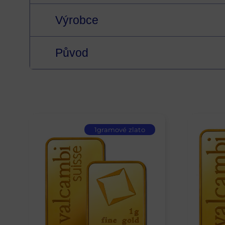
Výrobce
Původ
1gramové zlato