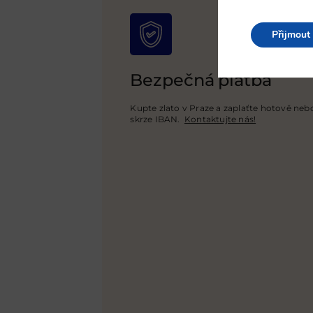
Přijmout
Bezpečná platba
Kupte zlato v Praze a zaplaťte hotově n
skrze IBAN.
Kontaktujte nás!