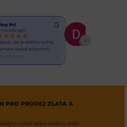
ina Pri
Daria ua
 months ago
6 months ago
ěkuji, vše proběhlo rychle, 
Občas chodím do
emám žádné připomín
... 
směnárny, líbí s
elá recenze
celá recenze
 PRO PRODEJ ZLATA A
 zlatých cihel nebo směnu měn