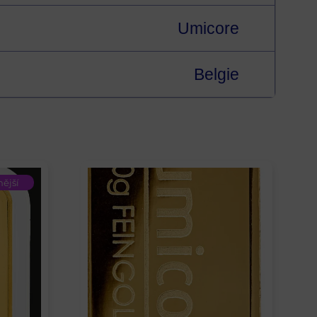
Umicore
Belgie
ější