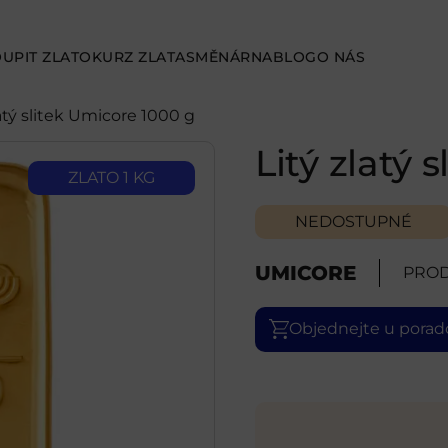
UPIT ZLATO
KURZ ZLATA
SMĚNÁRNA
BLOG
O NÁS
latý slitek Umicore 1000 g
Litý zlatý 
ZLATO 1 KG
NEDOSTUPNÉ
UMICORE
PROD
Objednejte u porad