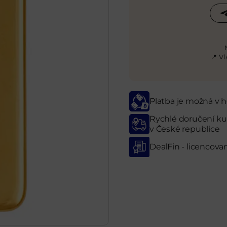
📍 V
Platba je možná v
Rychlé doručení ku
v České republice
DealFin - licencova