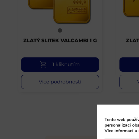
ZLATÝ SLITEK VALCAMBI 1 G
ZLAT
1 kliknutím
Více podrobností
Tento web použív
personalizaci obs
Více informací a