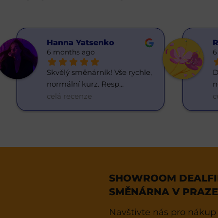
Hanna Yatsenko
R
6 months ago
6
Skvělý směnárník! Vše rychle, 
D
normální kurz. Resp
... 
n
celá recenze
c
SHOWROOM DEALFIN
SMĚNÁRNA V PRAZE
Navštivte nás pro nákup