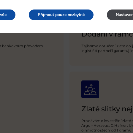
 vše
Přijmout pouze nezbytné
Nastaven
Dodání v rámc
ebo bankovním převodem
Zajistíme doručení zlata do 
logističtí
partneři garantují
Zlaté slitky nej
Prodáváme investiční zlaté
Argor-Heraeus, C.Hafner, Um
o hmotnostech od 1 gramu a 