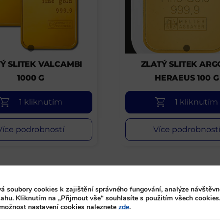
Ý SLITEK VALCAMBI
ZLATÝ SLITEK ARG
1000 G
HERAEUS 100 G
1 kliknutím
1 kliknutím
Více podrobností
Více podrobnost
á soubory cookies k zajištění správného fungování, analýze návštěvn
ahu. Kliknutím na „Přijmout vše“ souhlasíte s použitím všech cookies
 možnost nastavení cookies naleznete
zde
.