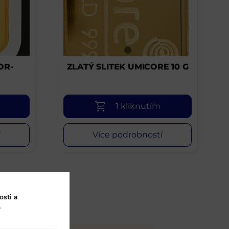
OR-
ZLATÝ SLITEK UMICORE 10 G
1 kliknutím
í
Více podrobností
osti a
.