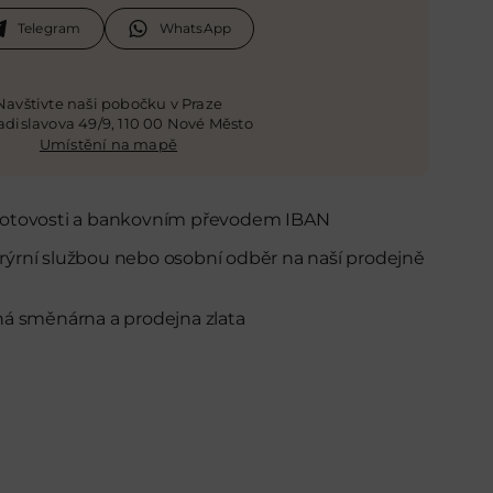
Telegram
WhatsApp
Navštivte naši pobočku v Praze
ladislavova 49/9, 110 00 Nové Město
Umístění na mapě
 hotovosti a bankovním převodem IBAN
rýrní službou nebo osobní odběr
na naší prodejně
ná směnárna a prodejna zlata