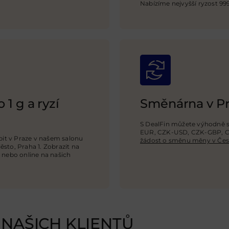
Nabízíme nejvyšší ryzost 999
 1 g a ryzí
Směnárna v P
S DealFin můžete výhodně 
EUR, CZK-USD,
CZK-GBP
, 
upit v Praze v našem salonu
žádost o směnu měny v Česk
ěsto, Praha 1. Zobrazit na
nebo online na našich
NAŠICH KLIENTŮ