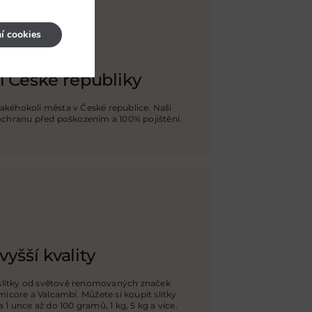
í cookies
i České republiky
jakéhokoli města v České republice. Naši
 ochranu před poškozením a 100% pojištění
.
vyšší kvality
 slitky od světově renomovaných značek
icore a Valcambi. Můžete si koupit slitky
1 unce až do 100 gramů, 1 kg, 5 kg a více.