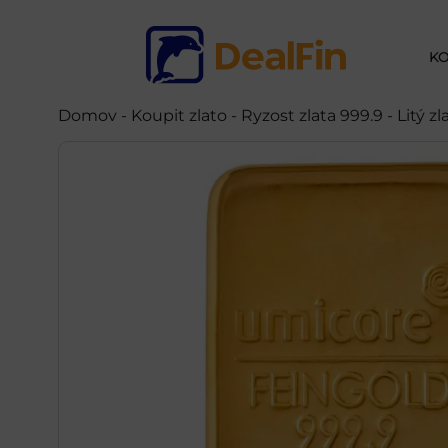
KO
Domov
-
Koupit zlato
- Ryzost zlata 999.9 - Litý z