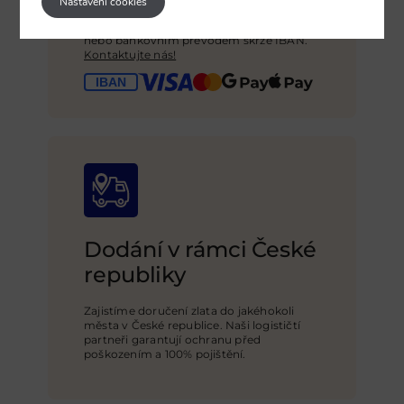
Nastavení cookies
Kupte zlato v Praze a zaplaťte hotově
nebo bankovním převodem skrze IBAN.
Kontaktujte nás!
Dodání v rámci České
republiky
Zajistíme doručení zlata do jakéhokoli
města v České republice. Naši logističtí
partneři garantují ochranu před
poškozením a 100% pojištění
.