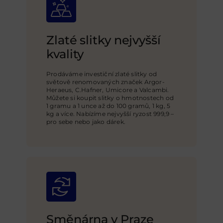
Zlaté slitky nejvyšší
kvality
Prodáváme investiční zlaté slitky od
světově renomovaných značek Argor-
Heraeus, C.Hafner, Umicore a Valcambi.
Můžete si koupit slitky o hmotnostech od
1 gramu a 1 unce až do 100 gramů, 1 kg, 5
kg a více. Nabízíme nejvyšší ryzost 999,9 –
pro sebe nebo jako dárek.
Směnárna v Praze