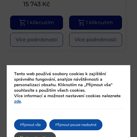
15 743
Kč
1 kliknutím
1 kliknutím
Více podrobností
Více podrobností
Tento web používá soubory cookies k zajištění
správného fungování, analýze návštěvnosti a
personalizaci obsahu. Kliknutím na „Přijmout vše“
souhlasíte s použitím všech cookies.
Více informací a možnost nastavení cookies naleznete
zde
.
Přijmout vše
Přijmout pouze nezbytné
Bezpečná platba