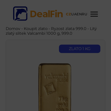
CZ
UA
EN
RU
Domov
-
Koupit zlato
- Ryzost zlata 999.0 - Litý
zlatý slitek Valcambi 1000 g, 999.0
ZLATO 1 KG