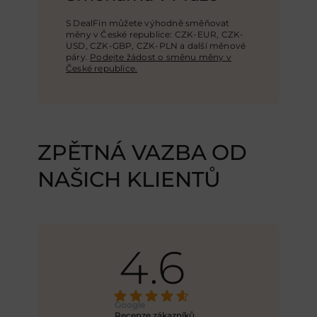
S DealFin můžete výhodně směňovat
měny v České republice: CZK-EUR, CZK-
USD,
CZK-GBP
, CZK-PLN a další měnové
páry.
Podejte žádost o směnu měny v
České republice.
ZPĚTNÁ VAZBA OD
NAŠICH KLIENTŮ
4.6
Google
Recenze zákazníků