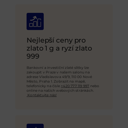
Nejlepší ceny pro
zlato 1 g a ryzí zlato
999
Bankovní a investiční zlaté slitky lze
zakoupit v Praze v našem salonu na
adrese Vladislavova 49/9, 110 00 Nové
Město, Praha 1. Zobrazit na mapě,
telefonicky na čísle
+420 777 119 997
nebo
online na našich webových stránkách
.
Kontaktujte nás!