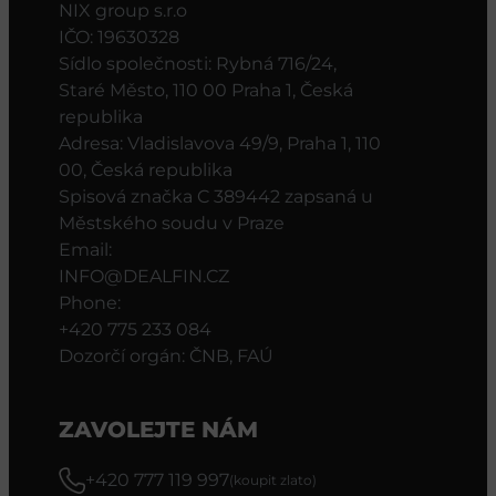
NIX group s.r.o
IČO: 19630328
Sídlo společnosti: Rybná 716/24,
Staré Město, 110 00 Praha 1, Česká
republika
Adresa: Vladislavova 49/9, Praha 1, 110
00, Česká republika
Spisová značka C 389442 zapsaná u
Městského soudu v Praze
Email:
INFO@DEALFIN.CZ
Phone:
+420 775 233 084
Dozorčí orgán: ČNB, FAÚ
ZAVOLEJTE NÁM
+420 777 119 997
(koupit zlato)