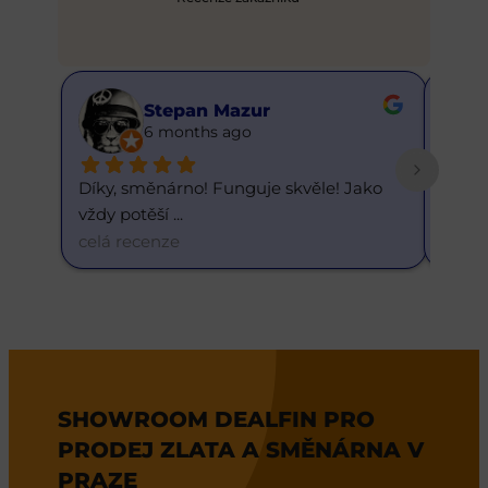
Stepan Mazur
Buster Got
6 months ago
6 months a
y, směnárno! Funguje skvěle! Jako 
Skvělý kurz. 1 dolar 
 potěší 
... 
dnešnímu d
... 
á recenze
celá recenze
SHOWROOM DEALFIN PRO
PRODEJ ZLATA A SMĚNÁRNA V
PRAZE