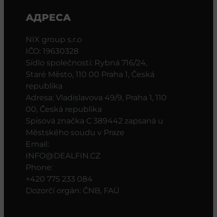
АДРЕСА
NIX group s.r.o
IČO: 19630328
Sídlo společnosti: Rybná 716/24,
Staré Město, 110 00 Praha 1, Česká
republika
Adresa: Vladislavova 49/9, Praha 1, 110
00, Česká republika
Spisová značka C 389442 zapsaná u
Městského soudu v Praze
Email:
INFO@DEALFIN.CZ
Phone:
+420 775 233 084
Dozorčí orgán: ČNB, FAÚ