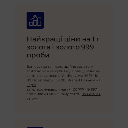
Найкращі ціни на 1 г
золота і золото 999
проби
Банківське та інвестиційне золото у
злитках можна купити у Празі у нашому
салоні за адресою Vladislavova 49/9, 110
00 Nové Město, 110 00, Praha 1
Локація на
карті
,
зателефонувавши нам
+420 777 119 997
або онлайн на нашому сайті.
Зв’яжіться
з нами!