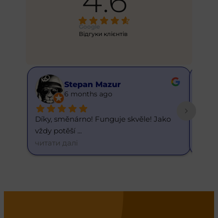
4.6
Google
Відгуки клієнтів
Stepan Mazur
6 months ago
Díky, směnárno! Funguje skvěle! Jako 
Skvělý
vždy potěší 
... 
dneš
читати далі
читат