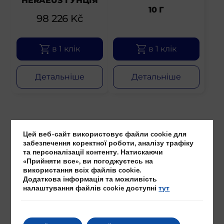
HERAEUS 1 УНЦІЯ
10 Г
98 226
Kč
в 1 клік
в 1 клік
Детальніше
Детальніше
Цей веб-сайт використовує файли cookie для
забезпечення коректної роботи, аналізу трафіку
та персоналізації контенту. Натискаючи
«Прийняти все», ви погоджуєтесь на
використання всіх файлів cookie.
Додаткова інформація та можливість
налаштування файлів cookie доступні
тут