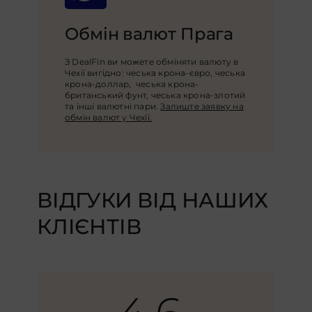
Обмін валют Прага
З DealFin ви можете обміняти валюту в
Чехії вигідно: чеська крона-євро, чеська
крона-доллар, чеська крона-
британський фунт, чеська крона-злотий
та інші валютні пари.
Залиште заявку на
обмін валют у Чехії.
ВІДГУКИ ВІД НАШИХ
КЛІЄНТІВ