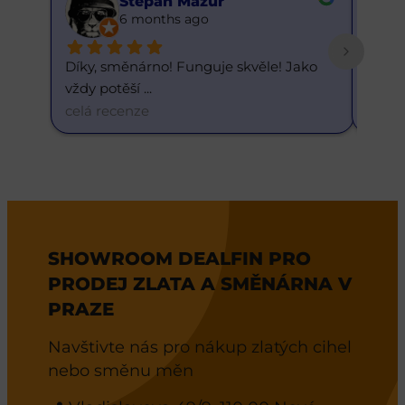
Stepan Mazur
6 months ago
Díky, směnárno! Funguje skvěle! Jako 
Skvělý
vždy potěší 
... 
dneš
celá recenze
celá 
SHOWROOM DEALFIN PRO
PRODEJ ZLATA A SMĚNÁRNA V
PRAZE
Navštivte nás pro nákup zlatých cihel
nebo směnu měn