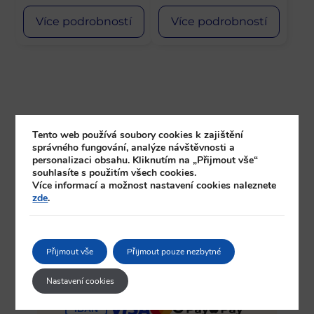
Více podrobností
Více podrobností
Tento web používá soubory cookies k zajištění
správného fungování, analýze návštěvnosti a
personalizaci obsahu. Kliknutím na „Přijmout vše“
souhlasíte s použitím všech cookies.
Více informací a možnost nastavení cookies naleznete
zde
.
Bezpečná platba
Přijmout vše
Přijmout pouze nezbytné
Kupte zlato v Praze a zaplaťte hotově
nebo bankovním převodem skrze IBAN.
Nastavení cookies
Kontaktujte nás!