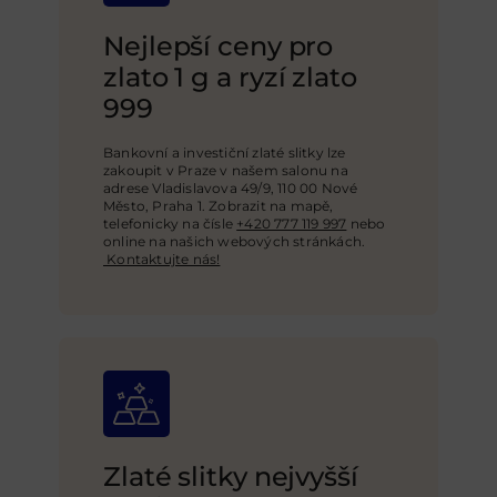
Nejlepší ceny pro
zlato 1 g a ryzí zlato
999
Bankovní a investiční zlaté slitky lze
zakoupit v Praze v našem salonu na
adrese Vladislavova 49/9, 110 00 Nové
Město, Praha 1. Zobrazit na mapě,
telefonicky na čísle
+420 777 119 997
nebo
online na našich webových stránkách
.
Kontaktujte nás!
Zlaté slitky nejvyšší