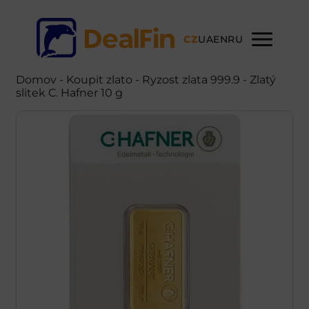
CZ
UA
EN
RU
Domov
-
Koupit zlato
- Ryzost zlata 999.9 - Zlatý
slitek C. Hafner 10 g