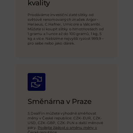
kvality
Prodáváme investiční zlaté slitky od
světově renomovaných značek Argor-
Heraeus, C.Hafner, Umicore a Valcambi.
Můžete si koupit slitky o hmotnostech od
1 gramu a 1 unce až do 100 gramů, 1 kg, 5
kg a více. Nabízíme nejvyšší ryzost 999,9 –
pro sebe nebo jako dárek.
Směnárna v Praze
S DealFin můžete výhodně směňovat
měny v České republice: CZK-EUR, CZK-
USD,
CZK-GBP
, CZK-PLN a další měnové
páry.
Podejte žádost o směnu měny v
České republice.