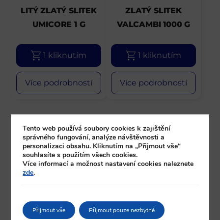
LITÝ ZLATÝ SLITEK
ZLATÝ SLITEK
UMICORE 1 G
VALCAMBI 1000 G
1 kliknutím
1 kliknutím
Více podrobností
Více podrobností
Tento web používá soubory cookies k zajištění
správného fungování, analýze návštěvnosti a
personalizaci obsahu. Kliknutím na „Přijmout vše“
souhlasíte s použitím všech cookies.
Více informací a možnost nastavení cookies naleznete
zde
.
Přijmout vše
Přijmout pouze nezbytné