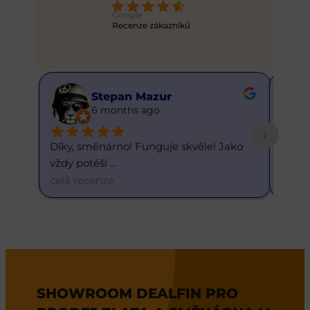
Google
Recenze zákazníků
Stepan Mazur
Buster
6 months ago
6 month
Díky, směnárno! Funguje skvěle! Jako 
Skvělý kurz. 1 do
vždy potěší 
... 
dnešnímu d
... 
celá recenze
celá recenze
SHOWROOM DEALFIN PRO