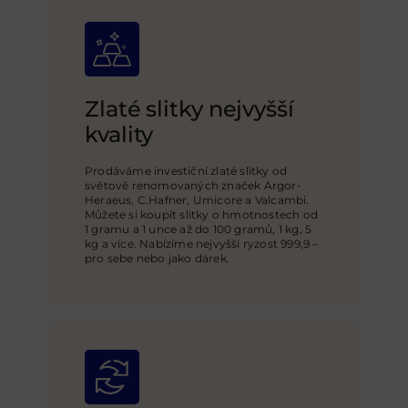
Zlaté slitky nejvyšší
kvality
Prodáváme investiční zlaté slitky od
světově renomovaných značek Argor-
Heraeus, C.Hafner, Umicore a Valcambi.
Můžete si koupit slitky o hmotnostech od
1 gramu a 1 unce až do 100 gramů, 1 kg, 5
kg a více. Nabízíme nejvyšší ryzost 999,9 –
pro sebe nebo jako dárek.