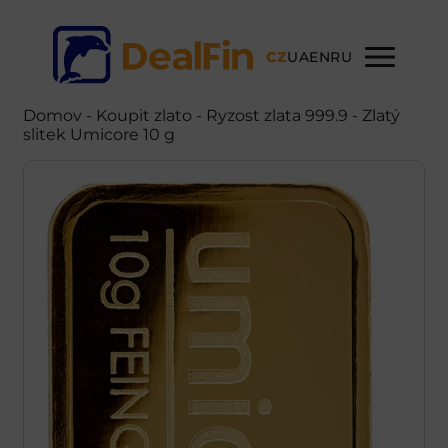
CZ
UA
EN
RU
Domov
-
Koupit zlato
- Ryzost zlata 999.9 - Zlatý
slitek Umicore 10 g