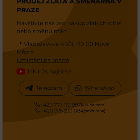
PRODEJ ZLATA A SMĚNÁRNA V
PRAZE
Navštivte nás pro nákup zlatých cihel
nebo směnu měn
📍 Vladislavova 49/9, 110 00 Nové
Město
Umístění na mapě
Jak nás najdete
Telegram
WhatsApp
+420 777 119 997
(koupit zlato)
+420 775 233 084
(směnárna)