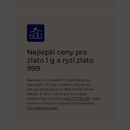
Nejlepší ceny pro
zlato 1 g a ryzí zlato
999
Bankovní a investiční zlaté slitky lze
zakoupit v Praze v našem salonu na
adrese Vladislavova 49/9, 110 00 Nové
Město, Praha 1. Zobrazit na mapě,
telefonicky na čísle
+420 777 119 997
nebo
online na našich webových stránkách
.
Kontaktujte nás!