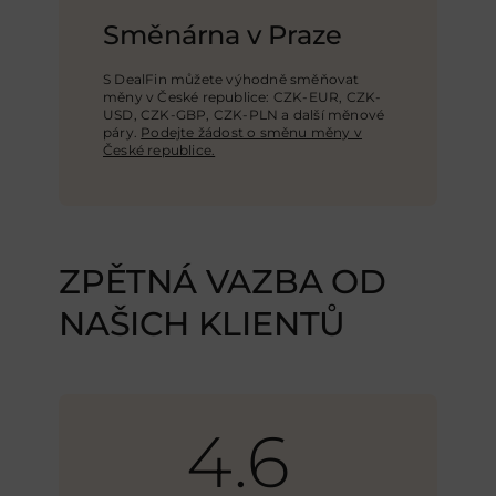
Směnárna v Praze
S DealFin můžete výhodně směňovat
měny v České republice: CZK-EUR, CZK-
USD,
CZK-GBP
, CZK-PLN a další měnové
páry.
Podejte žádost o směnu měny v
České republice.
ZPĚTNÁ VAZBA OD
NAŠICH KLIENTŮ
4.6