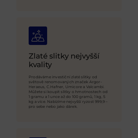
Zlaté slitky nejvyšší
kvality
Prodáváme investiční zlaté slitky od
světově renomovaných značek Argor-
Heraeus, C.Hafner, Umicore a Valcambi.
Můžete si koupit slitky o hmotnostech od
1 gramu a 1 unce až do 100 gramů, 1 kg, 5
kg a více. Nabízíme nejvyšší ryzost 999,9 –
pro sebe nebo jako dárek.