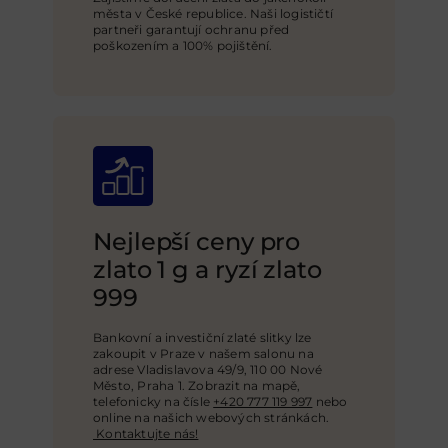
města v České republice. Naši logističtí
partneři garantují ochranu před
poškozením a 100% pojištění
.
Nejlepší ceny pro
zlato 1 g a ryzí zlato
999
Bankovní a investiční zlaté slitky lze
zakoupit v Praze v našem salonu na
adrese Vladislavova 49/9, 110 00 Nové
Město, Praha 1. Zobrazit na mapě,
telefonicky na čísle
+420 777 119 997
nebo
online na našich webových stránkách
.
Kontaktujte nás!