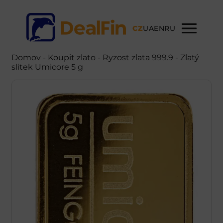
CZ
UA
EN
RU
Domov
-
Koupit zlato
- Ryzost zlata 999.9 - Zlatý
slitek Umicore 5 g