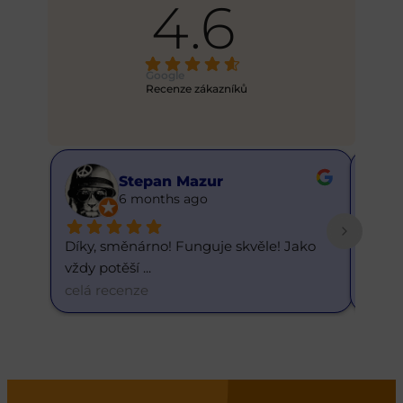
4.6
Google
Recenze zákazníků
Stepan Mazur
6 months ago
Díky, směnárno! Funguje skvěle! Jako 
Skvělý 
vždy potěší 
... 
dnešn
celá recenze
celá r