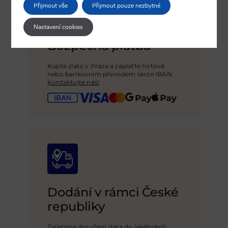
Přijmout vše
Přijmout pouze nezbytné
Nastavení cookies
Bezpečná platba
Kupte zlato v Praze a zaplaťte hotově
nebo bankovním převodem skrze IBAN.
Kontaktujte nás!
Dodání v rámci České
republiky
Zajistíme doručení zlata do jakéhokoli