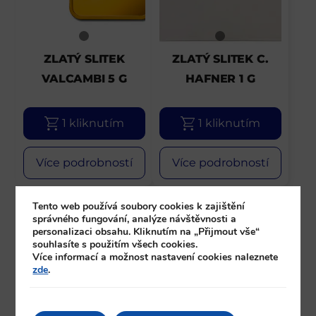
ZLATÝ SLITEK
ZLATÝ SLITEK C.
VALCAMBI 5 G
HAFNER 1 G
1 kliknutím
1 kliknutím
Více podrobností
Více podrobností
Tento web používá soubory cookies k zajištění
správného fungování, analýze návštěvnosti a
personalizaci obsahu. Kliknutím na „Přijmout vše“
souhlasíte s použitím všech cookies.
Více informací a možnost nastavení cookies naleznete
zde
.