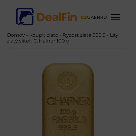
CZ
UA
EN
RU
Domov
-
Koupit zlato
- Ryzost zlata 999.9 - Litý
zlatý slitek C. Hafner 100 g