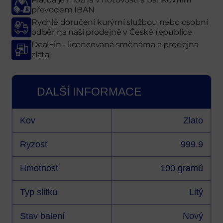
převodem IBAN
Rychlé doručení kurýrní službou nebo osobní
odběr
na naší prodejně
v České republice
DealFin - licencovaná směnárna a prodejna
zlata
DALŠÍ INFORMACE
Kov
Zlato
Ryzost
999.9
Hmotnost
100 gramů
Typ slitku
Litý
Stav balení
Nový