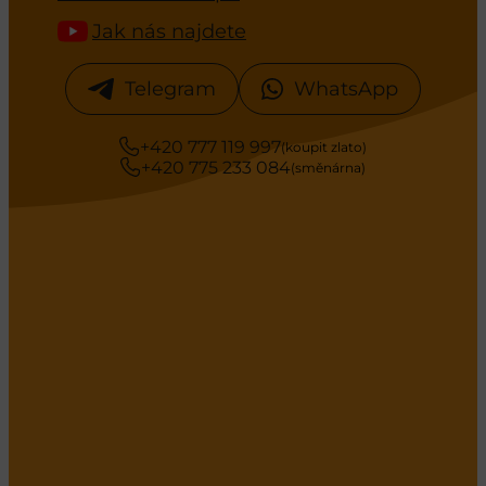
Jak nás najdete
Telegram
WhatsApp
+420 777 119 997
(koupit zlato)
+420 775 233 084
(směnárna)