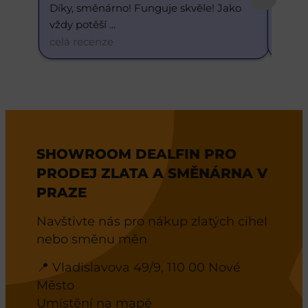
Díky, směnárno! Funguje skvěle! Jako 
Skvělý
vždy potěší 
... 
dneš
celá recenze
celá 
SHOWROOM DEALFIN PRO
PRODEJ ZLATA A SMĚNÁRNA V
PRAZE
Navštivte nás pro nákup zlatých cihel
nebo směnu měn
📍 Vladislavova 49/9, 110 00 Nové
Město
Umístění na mapě