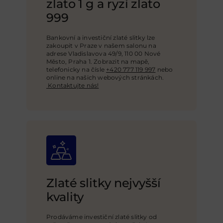
zlato 1 g a ryzí zlato
999
Bankovní a investiční zlaté slitky lze
zakoupit v Praze v našem salonu na
adrese Vladislavova 49/9, 110 00 Nové
Město, Praha 1. Zobrazit na mapě,
telefonicky na čísle
+420 777 119 997
nebo
online na našich webových stránkách
.
Kontaktujte nás!
Zlaté slitky nejvyšší
kvality
Prodáváme investiční zlaté slitky od