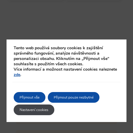
Tento web používá soubory cookies k zajištění
správného fungování, analýze návštěvnosti a
personalizaci obsahu. Kliknutím na „Přijmout vše“
souhlasíte s použitím všech cookies.
Více informací a možnost nastavení cookies naleznete
zde
.
Bezpečná platba
Kupte zlato v Praze a zaplaťte hotově
Přijmout vše
Přijmout pouze nezbytné
nebo bankovním převodem skrze IBAN.
Kontaktujte nás!
Nastavení cookies