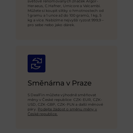
světově renomovaných značek Argor-
Heraeus, C.Hafner, Umicore a Valcambi.
Můžete si koupit slitky o hmotnostech od
1 gramu a 1 unce až do 100 gramů, 1 kg, 5
kg a více. Nabízíme nejvyšší ryzost 999,9 –
pro sebe nebo jako dárek.
Směnárna v Praze
S DealFin můžete výhodně směňovat
měny v České republice: CZK-EUR, CZK-
USD,
CZK-GBP
, CZK-PLN a další měnové
páry.
Podejte žádost o směnu měny v
České republice.