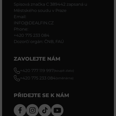
Spisová značka C 389442 zapsaná u
Městského soudu v Praze
Email:
INFO@DEALFIN.CZ
Phone:
+420 775 233 084
Dozorčí orgán: ČNB, FAÚ
ZAVOLEJTE NÁM
+420 777 119 997
(koupit zlato)
+420 775 233 084
(směnárna)
PŘIDEJTE SE K NÁM