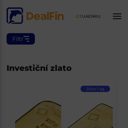
CZ
UA
EN
RU
Filtr
Investiční zlato
Zlato 1 kg