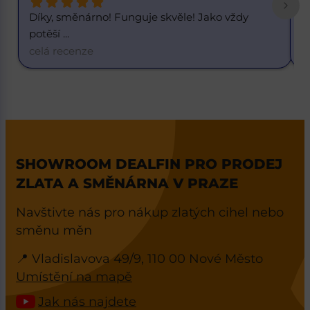
Skvělý kurz. 1 dolar za 20,55 korun. K dnešnímu 
S
d
... 
R
celá recenze
c
SHOWROOM DEALFIN PRO PRODEJ
ZLATA A SMĚNÁRNA V PRAZE
Navštivte nás pro nákup zlatých cihel nebo
směnu měn
📍 Vladislavova 49/9, 110 00 Nové Město
Umístění na mapě
Jak nás najdete