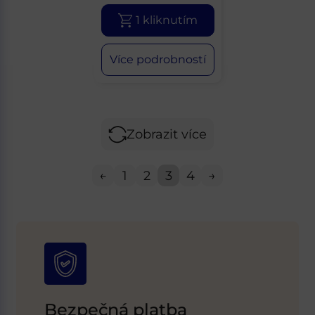
1 kliknutím
Více podrobností
Zobrazit více
←
1
2
3
4
→
Bezpečná platba