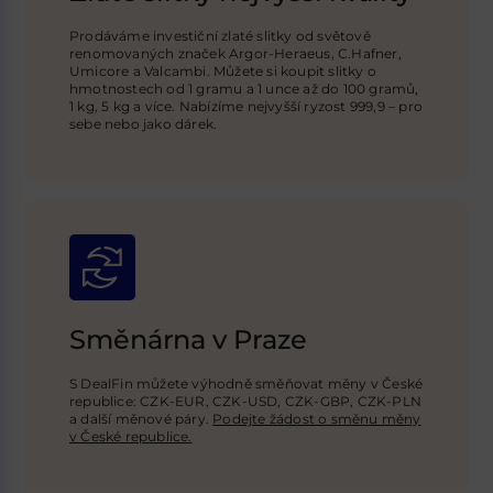
Prodáváme investiční zlaté slitky od světově
renomovaných značek Argor-Heraeus, C.Hafner,
Umicore a Valcambi. Můžete si koupit slitky o
hmotnostech od 1 gramu a 1 unce až do 100 gramů,
1 kg, 5 kg a více. Nabízíme nejvyšší ryzost 999,9 – pro
sebe nebo jako dárek.
Směnárna v Praze
S DealFin můžete výhodně směňovat měny v České
republice: CZK-EUR, CZK-USD,
CZK-GBP
, CZK-PLN
a další měnové páry.
Podejte žádost o směnu měny
v České republice.