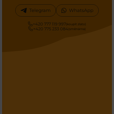
Telegram
WhatsApp
+420 777 119 997
(koupit zlato)
+420 775 233 084
(směnárna)