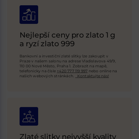
Nejlepší ceny pro zlato 1 g
a ryzí zlato 999
Bankovní a investiční zlaté slitky lze zakoupit v
Praze v našem salonu na adrese Vladislavova 49/9,
110 00 Nové Město, Praha 1. Zobrazit na mapě,
telefonicky na čísle
+420 777 119 997
nebo online na
našich webových stránkách
.
Kontaktujte nás!
Zlaté slitky nejvyšší kvality