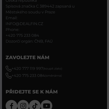
Česká republika
Spisová značka C 389442 zapsaná u
Městského soudu v Praze
Email:
INFO@DEALFIN.CZ
Phone:
+420 775 233 084
Dozorčí orgán: ČNB, FAÚ
ZAVOLEJTE NÁM
+420 777 119 997
(koupit zlato)
+420 775 233 084
(směnárna)
PŘIDEJTE SE K NÁM